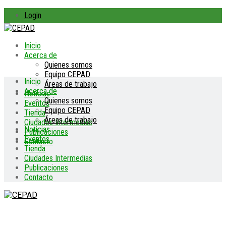
Login
Inicio
Acerca de
Quienes somos
Equipo CEPAD
Inicio
Áreas de trabajo
Acerca de
Noticias
Quienes somos
Eventos
Equipo CEPAD
Tienda
Áreas de trabajo
Ciudades Intermedias
Noticias
Publicaciones
Eventos
Contacto
Tienda
Ciudades Intermedias
Publicaciones
Contacto