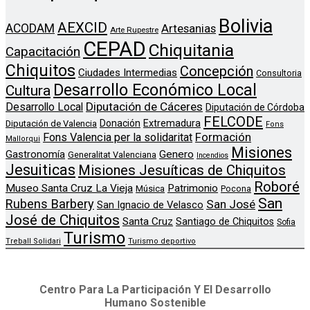
Bolivia
AEXCID
ACODAM
Artesanias
Arte Rupestre
CEPAD
Chiquitania
Capacitación
Chiquitos
Concepción
Ciudades Intermedias
Consultoria
Desarrollo Económico Local
Cultura
Diputación de Cáceres
Desarrollo Local
Diputación de Córdoba
FELCODE
Donación
Extremadura
Diputación de Valencia
Fons
Formación
Fons Valencia per la solidaritat
Mallorqui
Misiones
Genero
Gastronomía
Generalitat Valenciana
Incendios
Jesuiticas
Misiones Jesuíticas de Chiquitos
Roboré
Museo Santa Cruz La Vieja
Patrimonio
Música
Pocona
San
Rubens Barbery
San José
San Ignacio de Velasco
José de Chiquitos
Santa Cruz
Santiago de Chiquitos
Sofia
Turismo
Treball Solidari
Turismo deportivo
Centro Para La Participación Y El Desarrollo
Humano Sostenible