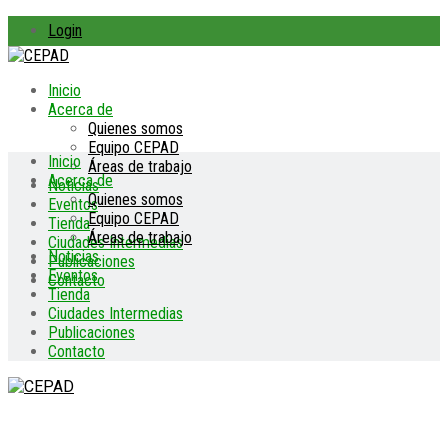
Login
Inicio
Acerca de
Quienes somos
Equipo CEPAD
Inicio
Áreas de trabajo
Acerca de
Noticias
Quienes somos
Eventos
Equipo CEPAD
Tienda
Áreas de trabajo
Ciudades Intermedias
Noticias
Publicaciones
Eventos
Contacto
Tienda
Ciudades Intermedias
Publicaciones
Contacto