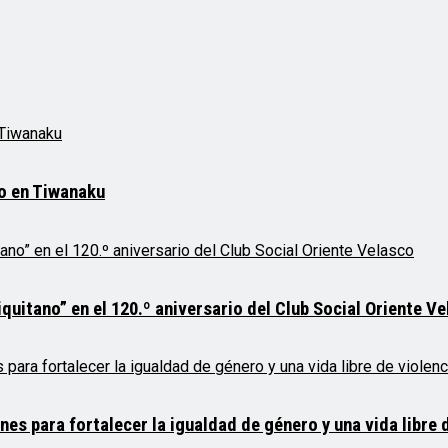
mo en Tiwanaku
quitano” en el 120.º aniversario del Club Social Oriente V
 para fortalecer la igualdad de género y una vida libre d