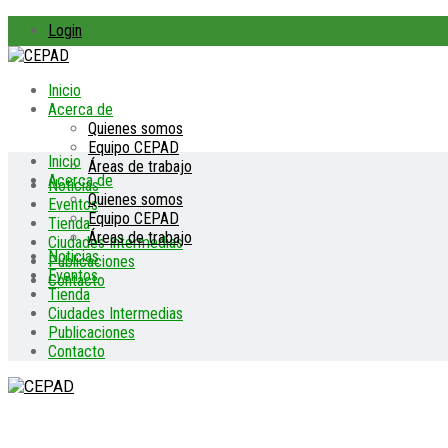
Login
Inicio
Acerca de
Quienes somos
Equipo CEPAD
Inicio
Áreas de trabajo
Acerca de
Noticias
Quienes somos
Eventos
Equipo CEPAD
Tienda
Áreas de trabajo
Ciudades Intermedias
Noticias
Publicaciones
Eventos
Contacto
Tienda
Ciudades Intermedias
Publicaciones
Contacto