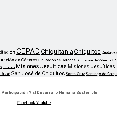
CEPAD
Chiquitania
Chiquitos
itación
Ciudades
utación de Cáceres
Diputación de Córdoba
Do
Diputación de Valencia
Misiones Jesuiticas
Misiones Jesuíticas 
o
Incendios
San José de Chiquitos
 José
Santa Cruz
Santiago de Chiqu
 Participación Y El Desarrollo Humano Sostenible
Facebook
Youtube