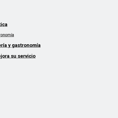
tica
ería y gastronomía
ora su servicio