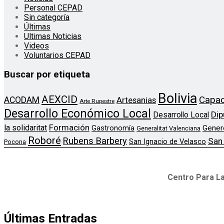
Personal CEPAD
Sin categoría
Últimas
Ultimas Noticias
Videos
Voluntarios CEPAD
Buscar por etiqueta
Bolivia
AEXCID
Capac
ACODAM
Artesanias
Arte Rupestre
Desarrollo Económico Local
Dip
Desarrollo Local
Formación
la solidaritat
Gener
Gastronomía
Generalitat Valenciana
Roboré
Rubens Barbery
San
San Ignacio de Velasco
Pocona
Centro Para La
Últimas Entradas