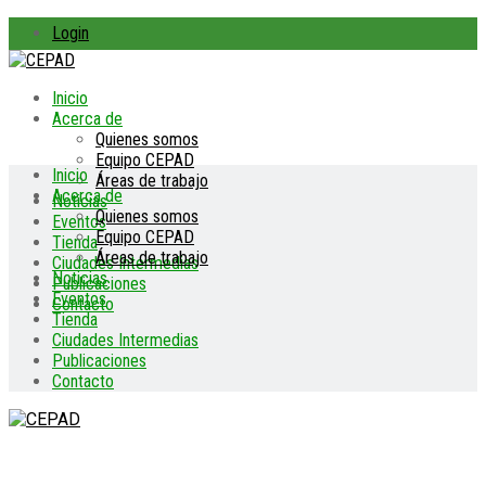
Login
Inicio
Acerca de
Quienes somos
Equipo CEPAD
Inicio
Áreas de trabajo
Acerca de
Noticias
Quienes somos
Eventos
Equipo CEPAD
Tienda
Áreas de trabajo
Ciudades Intermedias
Noticias
Publicaciones
Eventos
Contacto
Tienda
Ciudades Intermedias
Publicaciones
Contacto