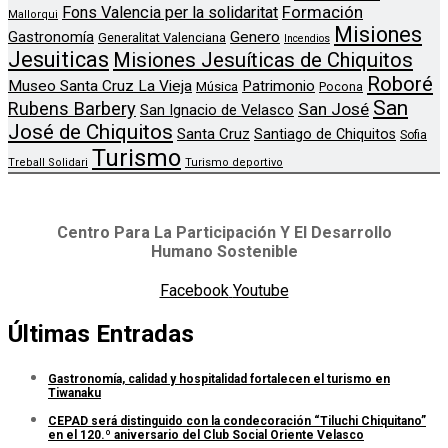
Formación
Fons Valencia per la solidaritat
Mallorqui
Misiones
Genero
Gastronomía
Generalitat Valenciana
Incendios
Jesuiticas
Misiones Jesuíticas de Chiquitos
Roboré
Museo Santa Cruz La Vieja
Patrimonio
Música
Pocona
San
Rubens Barbery
San José
San Ignacio de Velasco
José de Chiquitos
Santa Cruz
Santiago de Chiquitos
Sofia
Turismo
Treball Solidari
Turismo deportivo
Centro Para La Participación Y El Desarrollo
Humano Sostenible
Facebook
Youtube
Últimas Entradas
Gastronomía, calidad y hospitalidad fortalecen el turismo en
Tiwanaku
CEPAD será distinguido con la condecoración “Tiluchi Chiquitano”
en el 120.º aniversario del Club Social Oriente Velasco