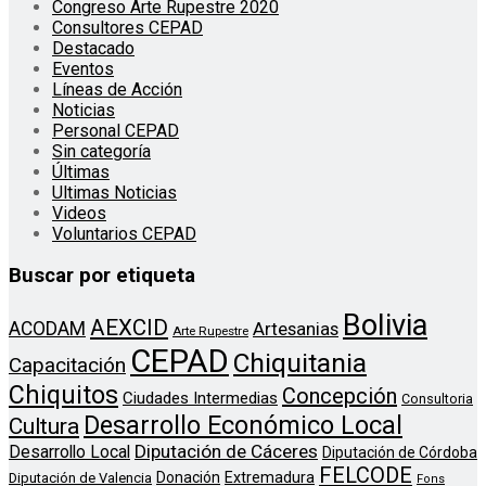
Congreso Arte Rupestre 2020
Consultores CEPAD
Destacado
Eventos
Líneas de Acción
Noticias
Personal CEPAD
Sin categoría
Últimas
Ultimas Noticias
Videos
Voluntarios CEPAD
Buscar por etiqueta
Bolivia
AEXCID
ACODAM
Artesanias
Arte Rupestre
CEPAD
Chiquitania
Capacitación
Chiquitos
Concepción
Ciudades Intermedias
Consultoria
Desarrollo Económico Local
Cultura
Diputación de Cáceres
Desarrollo Local
Diputación de Córdoba
FELCODE
Donación
Extremadura
Diputación de Valencia
Fons