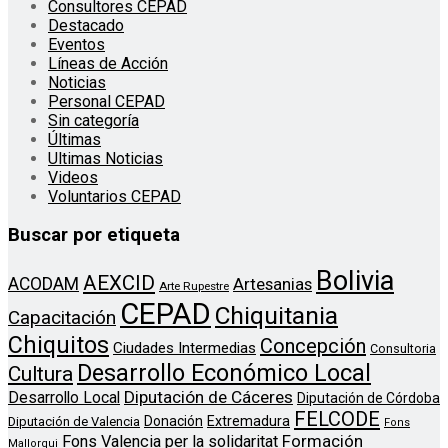
Consultores CEPAD
Destacado
Eventos
Líneas de Acción
Noticias
Personal CEPAD
Sin categoría
Últimas
Ultimas Noticias
Videos
Voluntarios CEPAD
Buscar por etiqueta
Bolivia
AEXCID
ACODAM
Artesanias
Arte Rupestre
CEPAD
Chiquitania
Capacitación
Chiquitos
Concepción
Ciudades Intermedias
Consultoria
Desarrollo Económico Local
Cultura
Diputación de Cáceres
Desarrollo Local
Diputación de Córdoba
FELCODE
Donación
Extremadura
Diputación de Valencia
Fons
Formación
Fons Valencia per la solidaritat
Mallorqui