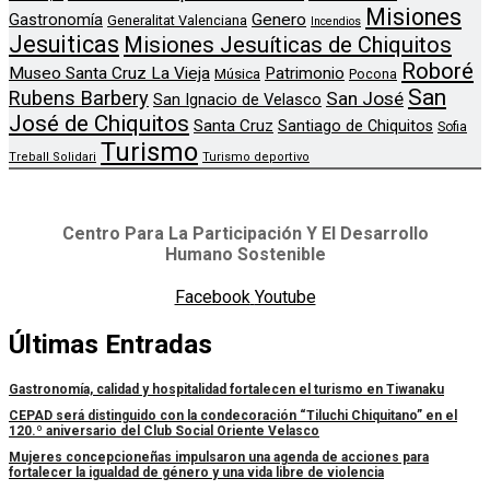
Misiones
Genero
Gastronomía
Generalitat Valenciana
Incendios
Jesuiticas
Misiones Jesuíticas de Chiquitos
Roboré
Museo Santa Cruz La Vieja
Patrimonio
Música
Pocona
San
Rubens Barbery
San José
San Ignacio de Velasco
José de Chiquitos
Santa Cruz
Santiago de Chiquitos
Sofia
Turismo
Treball Solidari
Turismo deportivo
Centro Para La Participación Y El Desarrollo
Humano Sostenible
Facebook
Youtube
Últimas Entradas
Gastronomía, calidad y hospitalidad fortalecen el turismo en Tiwanaku
CEPAD será distinguido con la condecoración “Tiluchi Chiquitano” en el
120.º aniversario del Club Social Oriente Velasco
Mujeres concepcioneñas impulsaron una agenda de acciones para
fortalecer la igualdad de género y una vida libre de violencia