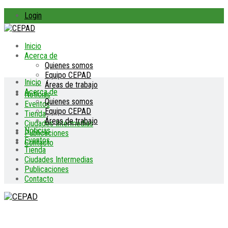
Login
Inicio
Acerca de
Quienes somos
Equipo CEPAD
Inicio
Áreas de trabajo
Acerca de
Noticias
Quienes somos
Eventos
Equipo CEPAD
Tienda
Áreas de trabajo
Ciudades Intermedias
Noticias
Publicaciones
Eventos
Contacto
Tienda
Ciudades Intermedias
Publicaciones
Contacto