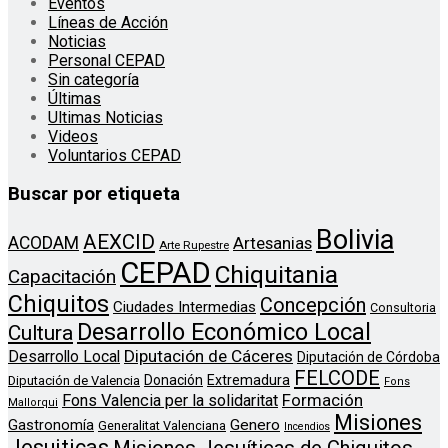
Eventos
Líneas de Acción
Noticias
Personal CEPAD
Sin categoría
Últimas
Ultimas Noticias
Videos
Voluntarios CEPAD
Buscar por etiqueta
Bolivia
AEXCID
ACODAM
Artesanias
Arte Rupestre
CEPAD
Chiquitania
Capacitación
Chiquitos
Concepción
Ciudades Intermedias
Consultoria
Desarrollo Económico Local
Cultura
Diputación de Cáceres
Desarrollo Local
Diputación de Córdoba
FELCODE
Donación
Extremadura
Diputación de Valencia
Fons
Formación
Fons Valencia per la solidaritat
Mallorqui
Misiones
Genero
Gastronomía
Generalitat Valenciana
Incendios
Jesuiticas