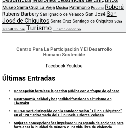
Misiones Jesuíticas de Chiquitos
Roboré
Museo Santa Cruz La Vieja
Patrimonio
Música
Pocona
San
Rubens Barbery
San José
San Ignacio de Velasco
José de Chiquitos
Santa Cruz
Santiago de Chiquitos
Sofia
Turismo
Treball Solidari
Turismo deportivo
Centro Para La Participación Y El Desarrollo
Humano Sostenible
Facebook
Youtube
Últimas Entradas
Concepción fortalece la gestión pública con enfoque de género
Gastronomía, calidad y hospitalidad fortalecen el turismo en
Tiwanaku
CEPAD será distinguido con la condecoración “Tiluchi Chiquitano”
en el 120.º aniversario del Club Social Oriente Velasco
Mujeres concepcioneñas impulsaron una agenda de acciones para
fortalecer la igualdad de género y una vida libre de violencia