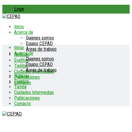
Login
Inicio
Acerca de
Quienes somos
Equipo CEPAD
Inicio
Áreas de trabajo
Acerca de
Noticias
Quienes somos
Eventos
Equipo CEPAD
Tienda
Áreas de trabajo
Ciudades Intermedias
Noticias
Publicaciones
Eventos
Contacto
Tienda
Ciudades Intermedias
Publicaciones
Contacto