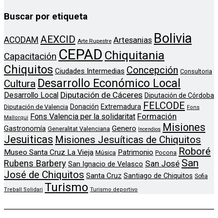
Buscar por etiqueta
Bolivia
AEXCID
ACODAM
Artesanias
Arte Rupestre
CEPAD
Chiquitania
Capacitación
Chiquitos
Concepción
Ciudades Intermedias
Consultoria
Desarrollo Económico Local
Cultura
Diputación de Cáceres
Desarrollo Local
Diputación de Córdoba
FELCODE
Donación
Extremadura
Diputación de Valencia
Fons
Formación
Fons Valencia per la solidaritat
Mallorqui
Misiones
Genero
Gastronomía
Generalitat Valenciana
Incendios
Jesuiticas
Misiones Jesuíticas de Chiquitos
Roboré
Museo Santa Cruz La Vieja
Patrimonio
Música
Pocona
San
Rubens Barbery
San José
San Ignacio de Velasco
José de Chiquitos
Santa Cruz
Santiago de Chiquitos
Sofia
Turismo
Treball Solidari
Turismo deportivo