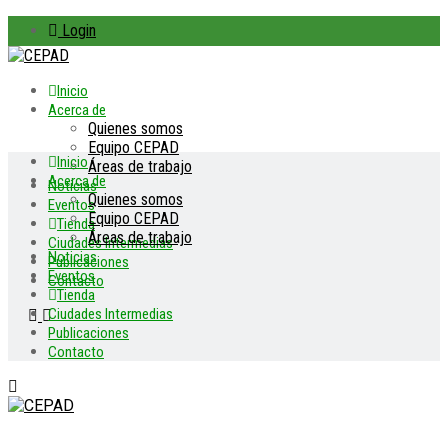
Login
Inicio
Acerca de
Quienes somos
Equipo CEPAD
Inicio
Áreas de trabajo
Acerca de
Noticias
Quienes somos
Eventos
Equipo CEPAD
Tienda
Áreas de trabajo
Ciudades Intermedias
Noticias
Publicaciones
Eventos
Contacto
Tienda
Ciudades Intermedias
Publicaciones
Contacto