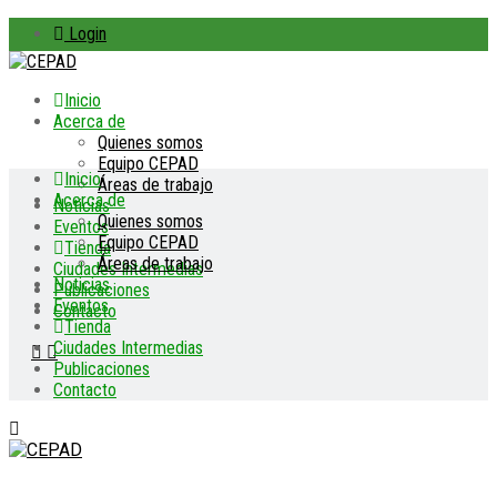
Login
Inicio
Acerca de
Quienes somos
Equipo CEPAD
Inicio
Áreas de trabajo
Acerca de
Noticias
Quienes somos
Eventos
Equipo CEPAD
Tienda
Áreas de trabajo
Ciudades Intermedias
Noticias
Publicaciones
Eventos
Contacto
Tienda
Ciudades Intermedias
Publicaciones
Contacto