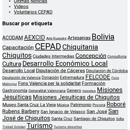
Ultimas Noticias
Videos
Voluntarios CEPAD
Buscar por etiqueta
Bolivia
AEXCID
ACODAM
Artesanias
Arte Rupestre
CEPAD
Chiquitania
Capacitación
Chiquitos
Concepción
Ciudades Intermedias
Consultoria
Desarrollo Económico Local
Cultura
Diputación de Cáceres
Desarrollo Local
Diputación de Córdoba
FELCODE
Donación
Extremadura
Diputación de Valencia
Fons
Formación
Fons Valencia per la solidaritat
Mallorqui
Misiones
Genero
Gastronomía
Generalitat Valenciana
Incendios
Jesuiticas
Misiones Jesuíticas de Chiquitos
Roboré
Museo Santa Cruz La Vieja
Patrimonio
Música
Pocona
San
Rubens Barbery
San José
San Ignacio de Velasco
José de Chiquitos
Santa Cruz
Santiago de Chiquitos
Sofia
Turismo
Treball Solidari
Turismo deportivo