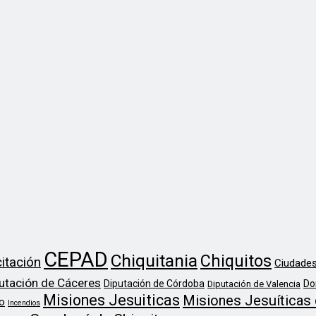
CEPAD
Chiquitania
Chiquitos
itación
Ciudades
utación de Cáceres
Diputación de Córdoba
Do
Diputación de Valencia
Misiones Jesuiticas
Misiones Jesuíticas 
o
Incendios