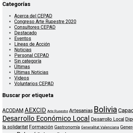
Categorías
Acerca del CEPAD
Congreso Arte Rupestre 2020
Consultores CEPAD
Destacado
Eventos
Líneas de Acción
Noticias
Personal CEPAD
Sin categoría
Últimas
Ultimas Noticias
Videos
Voluntarios CEPAD
Buscar por etiqueta
Bolivia
AEXCID
Capac
ACODAM
Artesanias
Arte Rupestre
Desarrollo Económico Local
Dip
Desarrollo Local
Formación
la solidaritat
Gener
Gastronomía
Generalitat Valenciana