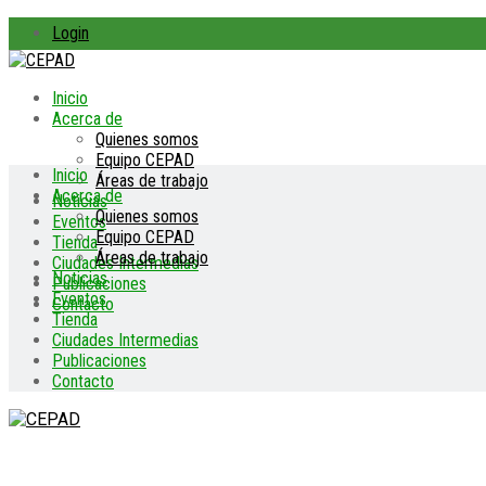
Login
Inicio
Acerca de
Quienes somos
Equipo CEPAD
Inicio
Áreas de trabajo
Acerca de
Noticias
Quienes somos
Eventos
Equipo CEPAD
Tienda
Áreas de trabajo
Ciudades Intermedias
Noticias
Publicaciones
Eventos
Contacto
Tienda
Ciudades Intermedias
Publicaciones
Contacto