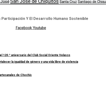
San José de Chiquitos
 José
Santa Cruz
Santiago de Chiqu
 Participación Y El Desarrollo Humano Sostenible
Facebook
Youtube
el 120.º aniversario del Club Social Oriente Velasco
lecer la igualdad de género y una vida libre de violencia
 artesanales de Chochís