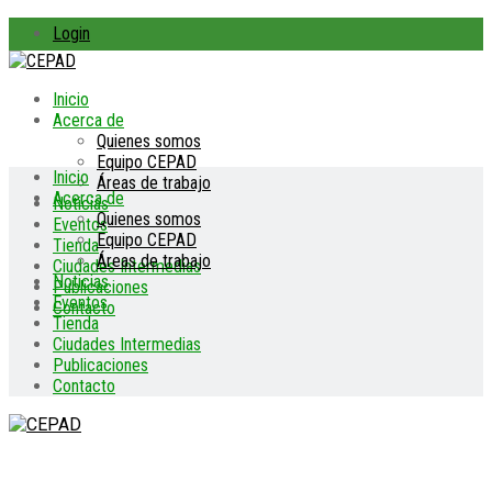
Login
Inicio
Acerca de
Quienes somos
Equipo CEPAD
Inicio
Áreas de trabajo
Acerca de
Noticias
Quienes somos
Eventos
Equipo CEPAD
Tienda
Áreas de trabajo
Ciudades Intermedias
Noticias
Publicaciones
Eventos
Contacto
Tienda
Ciudades Intermedias
Publicaciones
Contacto