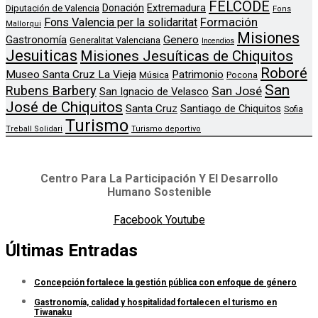
FELCODE
Donación
Extremadura
Diputación de Valencia
Fons
Formación
Fons Valencia per la solidaritat
Mallorqui
Misiones
Genero
Gastronomía
Generalitat Valenciana
Incendios
Jesuiticas
Misiones Jesuíticas de Chiquitos
Roboré
Museo Santa Cruz La Vieja
Patrimonio
Música
Pocona
San
Rubens Barbery
San José
San Ignacio de Velasco
José de Chiquitos
Santa Cruz
Santiago de Chiquitos
Sofia
Turismo
Treball Solidari
Turismo deportivo
Centro Para La Participación Y El Desarrollo
Humano Sostenible
Facebook
Youtube
Últimas Entradas
Concepción fortalece la gestión pública con enfoque de género
Gastronomía, calidad y hospitalidad fortalecen el turismo en
Tiwanaku