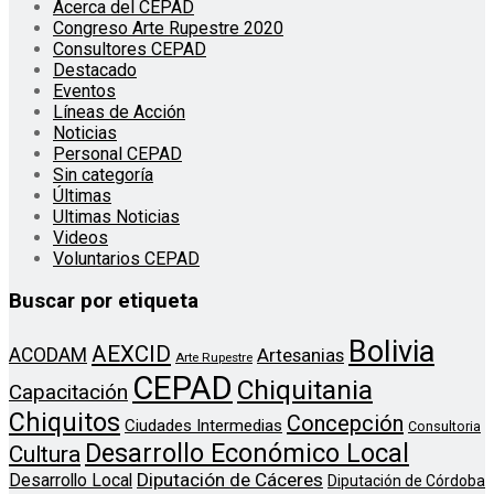
Acerca del CEPAD
Congreso Arte Rupestre 2020
Consultores CEPAD
Destacado
Eventos
Líneas de Acción
Noticias
Personal CEPAD
Sin categoría
Últimas
Ultimas Noticias
Videos
Voluntarios CEPAD
Buscar por etiqueta
Bolivia
AEXCID
ACODAM
Artesanias
Arte Rupestre
CEPAD
Chiquitania
Capacitación
Chiquitos
Concepción
Ciudades Intermedias
Consultoria
Desarrollo Económico Local
Cultura
Diputación de Cáceres
Desarrollo Local
Diputación de Córdoba