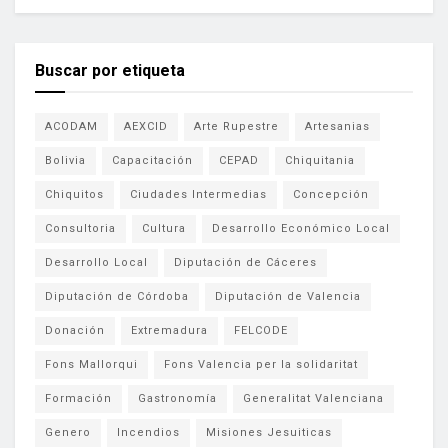
Buscar por etiqueta
ACODAM
AEXCID
Arte Rupestre
Artesanias
Bolivia
Capacitación
CEPAD
Chiquitania
Chiquitos
Ciudades Intermedias
Concepción
Consultoria
Cultura
Desarrollo Económico Local
Desarrollo Local
Diputación de Cáceres
Diputación de Córdoba
Diputación de Valencia
Donación
Extremadura
FELCODE
Fons Mallorqui
Fons Valencia per la solidaritat
Formación
Gastronomía
Generalitat Valenciana
Genero
Incendios
Misiones Jesuiticas