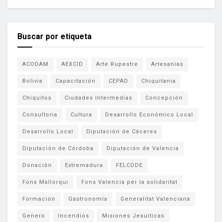
Buscar por etiqueta
ACODAM
AEXCID
Arte Rupestre
Artesanias
Bolivia
Capacitación
CEPAD
Chiquitania
Chiquitos
Ciudades Intermedias
Concepción
Consultoria
Cultura
Desarrollo Económico Local
Desarrollo Local
Diputación de Cáceres
Diputación de Córdoba
Diputación de Valencia
Donación
Extremadura
FELCODE
Fons Mallorqui
Fons Valencia per la solidaritat
Formación
Gastronomía
Generalitat Valenciana
Genero
Incendios
Misiones Jesuiticas