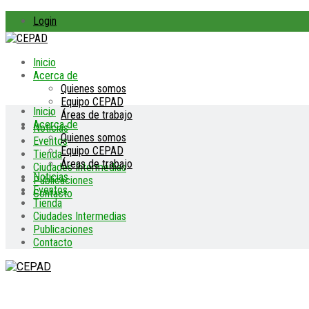
Login
Inicio
Acerca de
Quienes somos
Equipo CEPAD
Inicio
Áreas de trabajo
Acerca de
Noticias
Quienes somos
Eventos
Equipo CEPAD
Tienda
Áreas de trabajo
Ciudades Intermedias
Noticias
Publicaciones
Eventos
Contacto
Tienda
Ciudades Intermedias
Publicaciones
Contacto