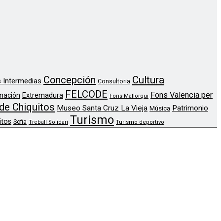
Concepción
Cultura
 Intermedias
Consultoria
FELCODE
Fons Valencia per
nación
Extremadura
Fons Mallorqui
de Chiquitos
Museo Santa Cruz La Vieja
Patrimonio
Música
Turismo
itos
Sofia
Treball Solidari
Turismo deportivo