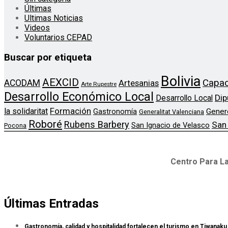
Últimas
Ultimas Noticias
Videos
Voluntarios CEPAD
Buscar por etiqueta
Bolivia
AEXCID
Capac
ACODAM
Artesanias
Arte Rupestre
Desarrollo Económico Local
Dip
Desarrollo Local
Formación
la solidaritat
Gener
Gastronomía
Generalitat Valenciana
Roboré
Rubens Barbery
San
San Ignacio de Velasco
Pocona
Centro Para La
Últimas Entradas
Gastronomía, calidad y hospitalidad fortalecen el turismo en Tiwanaku