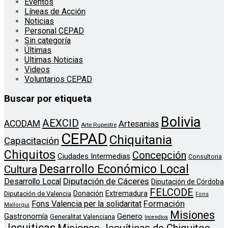
Eventos
Líneas de Acción
Noticias
Personal CEPAD
Sin categoría
Últimas
Ultimas Noticias
Videos
Voluntarios CEPAD
Buscar por etiqueta
Bolivia
AEXCID
ACODAM
Artesanias
Arte Rupestre
CEPAD
Chiquitania
Capacitación
Chiquitos
Concepción
Ciudades Intermedias
Consultoria
Desarrollo Económico Local
Cultura
Diputación de Cáceres
Desarrollo Local
Diputación de Córdoba
FELCODE
Donación
Extremadura
Diputación de Valencia
Fons
Formación
Fons Valencia per la solidaritat
Mallorqui
Misiones
Genero
Gastronomía
Generalitat Valenciana
Incendios
Jesuiticas