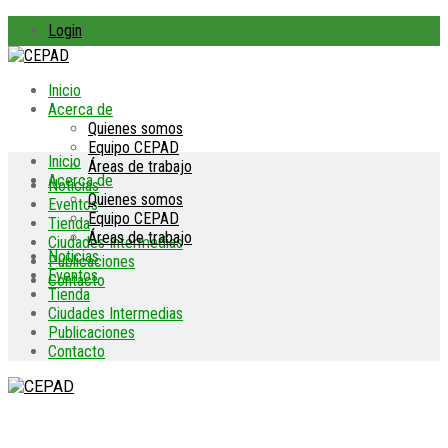
Login
Inicio
Acerca de
Quienes somos
Equipo CEPAD
Inicio
Áreas de trabajo
Acerca de
Noticias
Quienes somos
Eventos
Equipo CEPAD
Tienda
Áreas de trabajo
Ciudades Intermedias
Noticias
Publicaciones
Eventos
Contacto
Tienda
Ciudades Intermedias
Publicaciones
Contacto