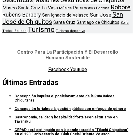
Misiones Jesuíticas de Chiquitos
Roboré
Museo Santa Cruz La Vieja
Patrimonio
Música
Pocona
San
Rubens Barbery
San José
San Ignacio de Velasco
José de Chiquitos
Santa Cruz
Santiago de Chiquitos
Sofia
Turismo
Treball Solidari
Turismo deportivo
Centro Para La Participación Y El Desarrollo
Humano Sostenible
Facebook
Youtube
Últimas Entradas
Concepción impulsa el posicionamiento de la Ruta Raíces
Chiquitanas
Concepción fortalece la gestión pública con enfoque de género
Gastronomía, calidad y hospitalidad fortalecen el turismo en
Tiwanaku
CEPAD será distinguido con la condecoración “Tiluchi Chiquitano”
en el 120.º aniversario del Club Social Oriente Velasco