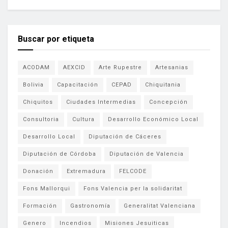
Buscar por etiqueta
ACODAM
AEXCID
Arte Rupestre
Artesanias
Bolivia
Capacitación
CEPAD
Chiquitania
Chiquitos
Ciudades Intermedias
Concepción
Consultoria
Cultura
Desarrollo Económico Local
Desarrollo Local
Diputación de Cáceres
Diputación de Córdoba
Diputación de Valencia
Donación
Extremadura
FELCODE
Fons Mallorqui
Fons Valencia per la solidaritat
Formación
Gastronomía
Generalitat Valenciana
Genero
Incendios
Misiones Jesuiticas