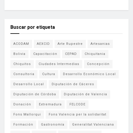
Buscar por etiqueta
ACODAM
AEXCID
Arte Rupestre
Artesanias
Bolivia
Capacitación
CEPAD
Chiquitania
Chiquitos
Ciudades Intermedias
Concepción
Consultoria
Cultura
Desarrollo Económico Local
Desarrollo Local
Diputación de Cáceres
Diputación de Córdoba
Diputación de Valencia
Donación
Extremadura
FELCODE
Fons Mallorqui
Fons Valencia per la solidaritat
Formación
Gastronomía
Generalitat Valenciana