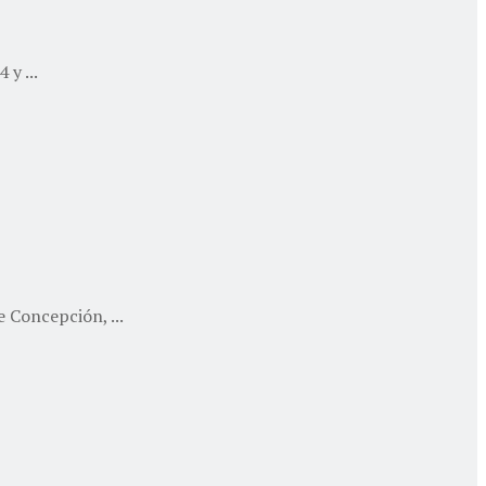
y ...
e Concepción, ...