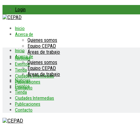
Login
Inicio
Acerca de
Quienes somos
Equipo CEPAD
Inicio
Áreas de trabajo
Acerca de
Noticias
Quienes somos
Eventos
Equipo CEPAD
Tienda
Áreas de trabajo
Ciudades Intermedias
Noticias
Publicaciones
Eventos
Contacto
Tienda
Ciudades Intermedias
Publicaciones
Contacto