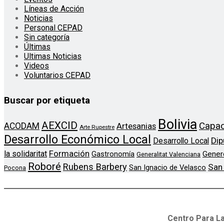
Líneas de Acción
Noticias
Personal CEPAD
Sin categoría
Últimas
Ultimas Noticias
Videos
Voluntarios CEPAD
Buscar por etiqueta
Bolivia
AEXCID
Capac
ACODAM
Artesanias
Arte Rupestre
Desarrollo Económico Local
Dip
Desarrollo Local
Formación
la solidaritat
Gener
Gastronomía
Generalitat Valenciana
Roboré
Rubens Barbery
San
San Ignacio de Velasco
Pocona
Centro Para La