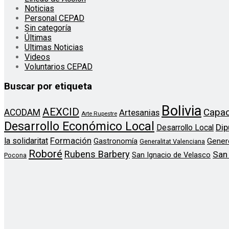
Noticias
Personal CEPAD
Sin categoría
Últimas
Ultimas Noticias
Videos
Voluntarios CEPAD
Buscar por etiqueta
Bolivia
AEXCID
Capac
ACODAM
Artesanias
Arte Rupestre
Desarrollo Económico Local
Dip
Desarrollo Local
Formación
la solidaritat
Gener
Gastronomía
Generalitat Valenciana
Roboré
Rubens Barbery
San
San Ignacio de Velasco
Pocona