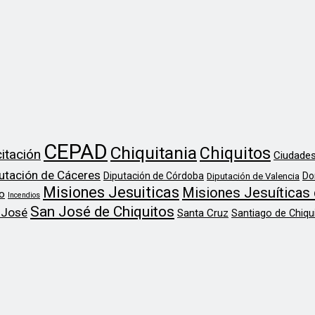
CEPAD
Chiquitania
Chiquitos
itación
Ciudades
utación de Cáceres
Diputación de Córdoba
Do
Diputación de Valencia
Misiones Jesuiticas
Misiones Jesuíticas 
o
Incendios
San José de Chiquitos
 José
Santa Cruz
Santiago de Chiqu