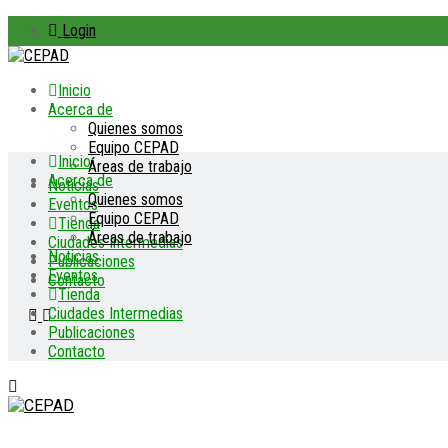
Login
Inicio
Acerca de
Quienes somos
Equipo CEPAD
Inicio
Áreas de trabajo
Acerca de
Noticias
Quienes somos
Eventos
Equipo CEPAD
Tienda
Áreas de trabajo
Ciudades Intermedias
Noticias
Publicaciones
Eventos
Contacto
Tienda
Ciudades Intermedias
Publicaciones
Contacto