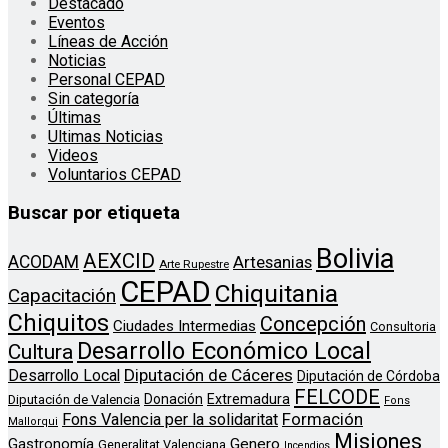
Destacado
Eventos
Líneas de Acción
Noticias
Personal CEPAD
Sin categoría
Últimas
Ultimas Noticias
Videos
Voluntarios CEPAD
Buscar por etiqueta
Bolivia
AEXCID
ACODAM
Artesanias
Arte Rupestre
CEPAD
Chiquitania
Capacitación
Chiquitos
Concepción
Ciudades Intermedias
Consultoria
Desarrollo Económico Local
Cultura
Diputación de Cáceres
Desarrollo Local
Diputación de Córdoba
FELCODE
Donación
Extremadura
Diputación de Valencia
Fons
Formación
Fons Valencia per la solidaritat
Mallorqui
Misiones
Genero
Gastronomía
Generalitat Valenciana
Incendios