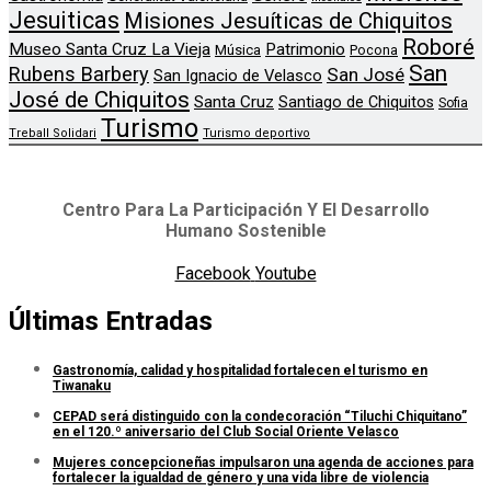
Jesuiticas
Misiones Jesuíticas de Chiquitos
Roboré
Museo Santa Cruz La Vieja
Patrimonio
Música
Pocona
San
Rubens Barbery
San José
San Ignacio de Velasco
José de Chiquitos
Santa Cruz
Santiago de Chiquitos
Sofia
Turismo
Treball Solidari
Turismo deportivo
Centro Para La Participación Y El Desarrollo
Humano Sostenible
Facebook
Youtube
Últimas Entradas
Gastronomía, calidad y hospitalidad fortalecen el turismo en
Tiwanaku
CEPAD será distinguido con la condecoración “Tiluchi Chiquitano”
en el 120.º aniversario del Club Social Oriente Velasco
Mujeres concepcioneñas impulsaron una agenda de acciones para
fortalecer la igualdad de género y una vida libre de violencia