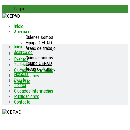
Login
Inicio
Acerca de
Quienes somos
Equipo CEPAD
Inicio
Áreas de trabajo
Acerca de
Noticias
Quienes somos
Eventos
Equipo CEPAD
Tienda
Áreas de trabajo
Ciudades Intermedias
Noticias
Publicaciones
Eventos
Contacto
Tienda
Ciudades Intermedias
Publicaciones
Contacto