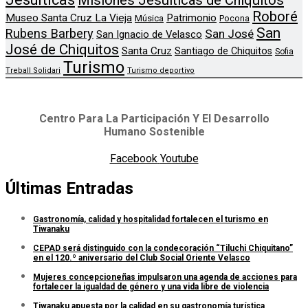
Misiones Jesuíticas de Chiquitos
Roboré
Museo Santa Cruz La Vieja
Patrimonio
Música
Pocona
San
Rubens Barbery
San José
San Ignacio de Velasco
José de Chiquitos
Santa Cruz
Santiago de Chiquitos
Sofia
Turismo
Treball Solidari
Turismo deportivo
Centro Para La Participación Y El Desarrollo
Humano Sostenible
Facebook
Youtube
Últimas Entradas
Gastronomía, calidad y hospitalidad fortalecen el turismo en
Tiwanaku
CEPAD será distinguido con la condecoración “Tiluchi Chiquitano”
en el 120.º aniversario del Club Social Oriente Velasco
Mujeres concepcioneñas impulsaron una agenda de acciones para
fortalecer la igualdad de género y una vida libre de violencia
Tiwanaku apuesta por la calidad en su gastronomía turística