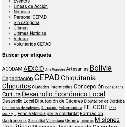
Eventos
Líneas de Acción
Noticias
Personal CEPAD
Sin categoría
Últimas
Ultimas Noticias
Videos
Voluntarios CEPAD
Buscar por etiqueta
Bolivia
AEXCID
ACODAM
Artesanias
Arte Rupestre
CEPAD
Chiquitania
Capacitación
Chiquitos
Concepción
Ciudades Intermedias
Consultoria
Desarrollo Económico Local
Cultura
Diputación de Cáceres
Desarrollo Local
Diputación de Córdoba
FELCODE
Donación
Extremadura
Diputación de Valencia
Fons
Formación
Fons Valencia per la solidaritat
Mallorqui
Misiones
Genero
Gastronomía
Generalitat Valenciana
Incendios
Jesuiticas