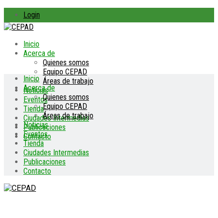
Login
Inicio
Acerca de
Quienes somos
Equipo CEPAD
Inicio
Áreas de trabajo
Acerca de
Noticias
Quienes somos
Eventos
Equipo CEPAD
Tienda
Áreas de trabajo
Ciudades Intermedias
Noticias
Publicaciones
Eventos
Contacto
Tienda
Ciudades Intermedias
Publicaciones
Contacto