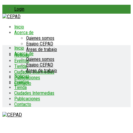
Login
Inicio
Acerca de
Quienes somos
Equipo CEPAD
Inicio
Áreas de trabajo
Acerca de
Noticias
Quienes somos
Eventos
Equipo CEPAD
Tienda
Áreas de trabajo
Ciudades Intermedias
Noticias
Publicaciones
Eventos
Contacto
Tienda
Ciudades Intermedias
Publicaciones
Contacto