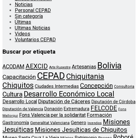
Noticias
Personal CEPAD
Sin categoría
Últimas
Ultimas Noticias
Videos
Voluntarios CEPAD
Buscar por etiqueta
Bolivia
AEXCID
ACODAM
Artesanias
Arte Rupestre
CEPAD
Chiquitania
Capacitación
Chiquitos
Concepción
Ciudades Intermedias
Consultoria
Desarrollo Económico Local
Cultura
Diputación de Cáceres
Desarrollo Local
Diputación de Córdoba
FELCODE
Donación
Extremadura
Diputación de Valencia
Fons
Formación
Fons Valencia per la solidaritat
Mallorqui
Misiones
Genero
Gastronomía
Generalitat Valenciana
Incendios
Jesuiticas
Misiones Jesuíticas de Chiquitos
Roboré
Museo Santa Cruz La Vieja
Patrimonio
Música
Pocona