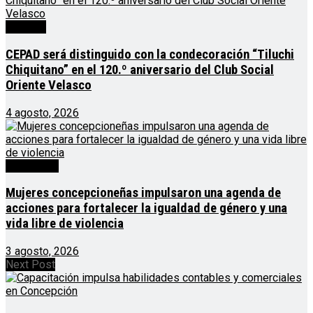
Noticias
CEPAD será distinguido con la condecoración “Tiluchi
Chiquitano” en el 120.º aniversario del Club Social
Oriente Velasco
4 agosto, 2026
Destacado
Mujeres concepcioneñas impulsaron una agenda de
acciones para fortalecer la igualdad de género y una
vida libre de violencia
3 agosto, 2026
Next Post