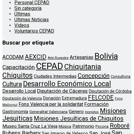
Personal CEPAD
Sin categoría
Últimas
Ultimas Noticias
Videos
Voluntarios CEPAD
Buscar por etiqueta
Bolivia
AEXCID
ACODAM
Artesanias
Arte Rupestre
CEPAD
Chiquitania
Capacitación
Chiquitos
Concepción
Ciudades Intermedias
Consultoria
Desarrollo Económico Local
Cultura
Diputación de Cáceres
Desarrollo Local
Diputación de Córdoba
FELCODE
Donación
Extremadura
Diputación de Valencia
Fons
Formación
Fons Valencia per la solidaritat
Mallorqui
Misiones
Genero
Gastronomía
Generalitat Valenciana
Incendios
Jesuiticas
Misiones Jesuíticas de Chiquitos
Roboré
Museo Santa Cruz La Vieja
Patrimonio
Música
Pocona
San
Rubens Barbery
San José
San Ignacio de Velasco