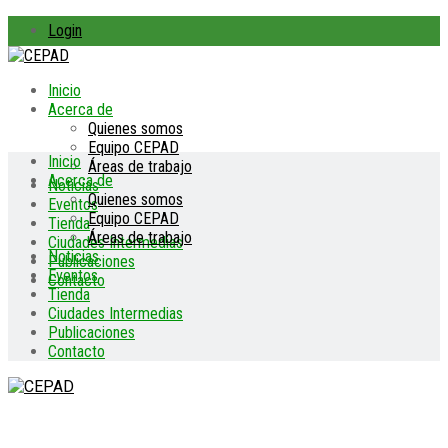
Login
Inicio
Acerca de
Quienes somos
Equipo CEPAD
Inicio
Áreas de trabajo
Acerca de
Noticias
Quienes somos
Eventos
Equipo CEPAD
Tienda
Áreas de trabajo
Ciudades Intermedias
Noticias
Publicaciones
Eventos
Contacto
Tienda
Ciudades Intermedias
Publicaciones
Contacto