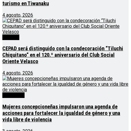
turismo en Tiwanaku
4 agosto, 2026
Noticias
CEPAD será distinguido con la condecoración “Tiluchi
Chiquitano” en el 120.º aniversario del Club Social
Oriente Velasco
4 agosto, 2026
Destacado
Mujeres concepcioneñas impulsaron una agenda de
acciones para fortalecer la igualdad de género y una
vida libre de violencia