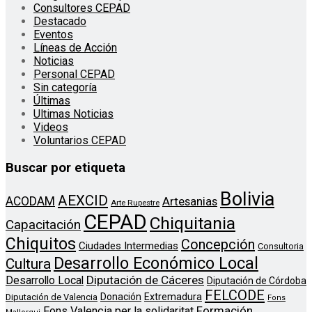
Consultores CEPAD
Destacado
Eventos
Líneas de Acción
Noticias
Personal CEPAD
Sin categoría
Últimas
Ultimas Noticias
Videos
Voluntarios CEPAD
Buscar por etiqueta
Bolivia
AEXCID
ACODAM
Artesanias
Arte Rupestre
CEPAD
Chiquitania
Capacitación
Chiquitos
Concepción
Ciudades Intermedias
Consultoria
Desarrollo Económico Local
Cultura
Diputación de Cáceres
Desarrollo Local
Diputación de Córdoba
FELCODE
Donación
Extremadura
Diputación de Valencia
Fons
Formación
Fons Valencia per la solidaritat