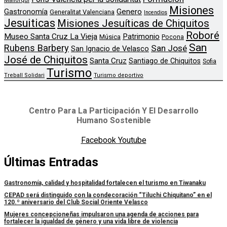
Mallorqui
Misiones
Genero
Gastronomía
Generalitat Valenciana
Incendios
Jesuiticas
Misiones Jesuíticas de Chiquitos
Roboré
Museo Santa Cruz La Vieja
Patrimonio
Música
Pocona
San
Rubens Barbery
San José
San Ignacio de Velasco
José de Chiquitos
Santa Cruz
Santiago de Chiquitos
Sofia
Turismo
Treball Solidari
Turismo deportivo
Centro Para La Participación Y El Desarrollo
Humano Sostenible
Facebook
Youtube
Últimas Entradas
Gastronomía, calidad y hospitalidad fortalecen el turismo en Tiwanaku
CEPAD será distinguido con la condecoración “Tiluchi Chiquitano” en el
120.º aniversario del Club Social Oriente Velasco
Mujeres concepcioneñas impulsaron una agenda de acciones para
fortalecer la igualdad de género y una vida libre de violencia