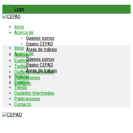
Login
Inicio
Acerca de
Quienes somos
Equipo CEPAD
Inicio
Áreas de trabajo
Acerca de
Noticias
Quienes somos
Eventos
Equipo CEPAD
Tienda
Áreas de trabajo
Ciudades Intermedias
Noticias
Publicaciones
Eventos
Contacto
Tienda
Ciudades Intermedias
Publicaciones
Contacto