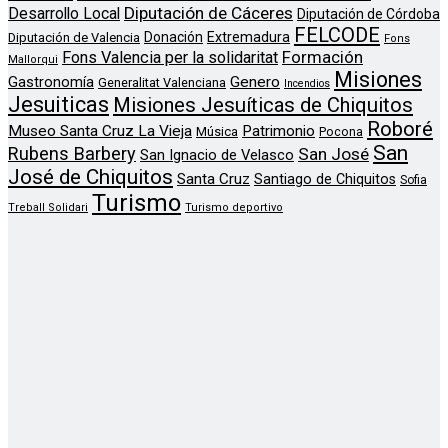
Diputación de Cáceres
Desarrollo Local
Diputación de Córdoba
FELCODE
Donación
Extremadura
Diputación de Valencia
Fons
Formación
Fons Valencia per la solidaritat
Mallorqui
Misiones
Genero
Gastronomía
Generalitat Valenciana
Incendios
Jesuiticas
Misiones Jesuíticas de Chiquitos
Roboré
Museo Santa Cruz La Vieja
Patrimonio
Música
Pocona
San
Rubens Barbery
San José
San Ignacio de Velasco
José de Chiquitos
Santa Cruz
Santiago de Chiquitos
Sofia
Turismo
Treball Solidari
Turismo deportivo