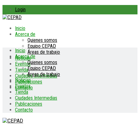
Login
Inicio
Acerca de
Quienes somos
Equipo CEPAD
Inicio
Áreas de trabajo
Acerca de
Noticias
Quienes somos
Eventos
Equipo CEPAD
Tienda
Áreas de trabajo
Ciudades Intermedias
Noticias
Publicaciones
Eventos
Contacto
Tienda
Ciudades Intermedias
Publicaciones
Contacto