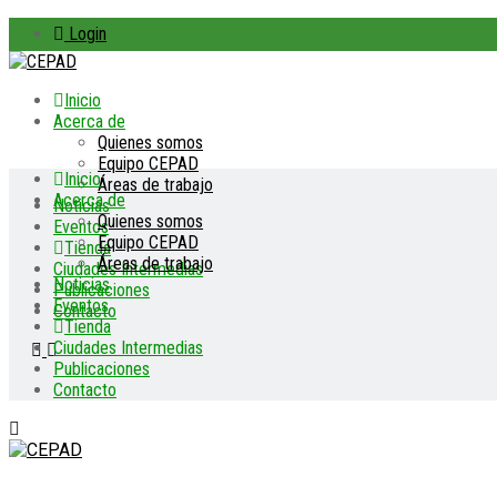
Login
Inicio
Acerca de
Quienes somos
Equipo CEPAD
Inicio
Áreas de trabajo
Acerca de
Noticias
Quienes somos
Eventos
Equipo CEPAD
Tienda
Áreas de trabajo
Ciudades Intermedias
Noticias
Publicaciones
Eventos
Contacto
Tienda
Ciudades Intermedias
Publicaciones
Contacto