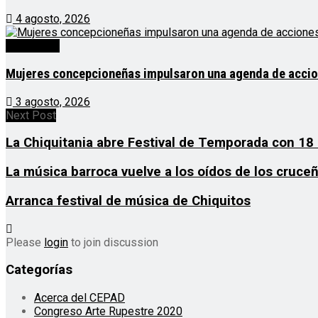
4 agosto, 2026
Destacado
Mujeres concepcioneñas impulsaron una agenda de acciones
3 agosto, 2026
Next Post
La Chiquitania abre Festival de Temporada con 18
La música barroca vuelve a los oídos de los cruce
Arranca festival de música de Chiquitos
Please
login
to join discussion
Categorías
Acerca del CEPAD
Congreso Arte Rupestre 2020