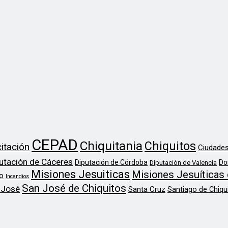
CEPAD
Chiquitania
Chiquitos
itación
Ciudades
utación de Cáceres
Diputación de Córdoba
Do
Diputación de Valencia
Misiones Jesuiticas
Misiones Jesuíticas 
o
Incendios
San José de Chiquitos
 José
Santa Cruz
Santiago de Chiqu