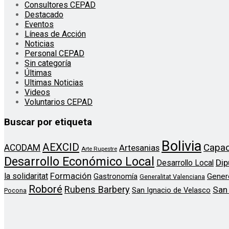
Consultores CEPAD
Destacado
Eventos
Líneas de Acción
Noticias
Personal CEPAD
Sin categoría
Últimas
Ultimas Noticias
Videos
Voluntarios CEPAD
Buscar por etiqueta
Bolivia
AEXCID
Capac
ACODAM
Artesanias
Arte Rupestre
Desarrollo Económico Local
Dip
Desarrollo Local
Formación
la solidaritat
Gener
Gastronomía
Generalitat Valenciana
Roboré
Rubens Barbery
San
San Ignacio de Velasco
Pocona