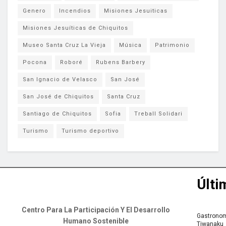
Genero
Incendios
Misiones Jesuiticas
Misiones Jesuíticas de Chiquitos
Museo Santa Cruz La Vieja
Música
Patrimonio
Pocona
Roboré
Rubens Barbery
San Ignacio de Velasco
San José
San José de Chiquitos
Santa Cruz
Santiago de Chiquitos
Sofia
Treball Solidari
Turismo
Turismo deportivo
Últi
Centro Para La Participación Y El Desarrollo
Gastronomí
Humano Sostenible
Tiwanaku