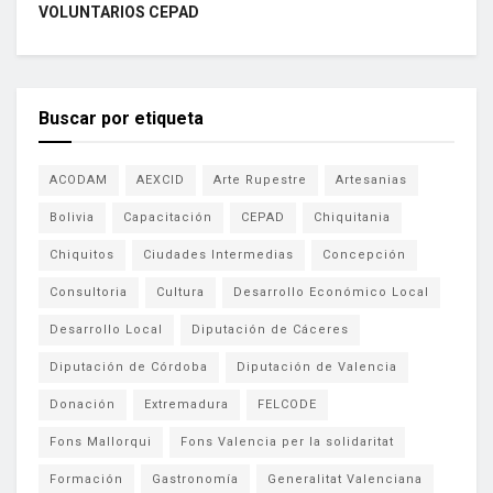
VOLUNTARIOS CEPAD
Buscar por etiqueta
ACODAM
AEXCID
Arte Rupestre
Artesanias
Bolivia
Capacitación
CEPAD
Chiquitania
Chiquitos
Ciudades Intermedias
Concepción
Consultoria
Cultura
Desarrollo Económico Local
Desarrollo Local
Diputación de Cáceres
Diputación de Córdoba
Diputación de Valencia
Donación
Extremadura
FELCODE
Fons Mallorqui
Fons Valencia per la solidaritat
Formación
Gastronomía
Generalitat Valenciana