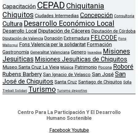
CEPAD
Chiquitania
Capacitación
Chiquitos
Concepción
Ciudades Intermedias
Consultoria
Desarrollo Económico Local
Cultura
Diputación de Cáceres
Desarrollo Local
Diputación de Córdoba
FELCODE
Donación
Extremadura
Diputación de Valencia
Fons
Formación
Fons Valencia per la solidaritat
Mallorqui
Misiones
Genero
Gastronomía
Generalitat Valenciana
Incendios
Jesuiticas
Misiones Jesuíticas de Chiquitos
Roboré
Museo Santa Cruz La Vieja
Patrimonio
Música
Pocona
San
Rubens Barbery
San José
San Ignacio de Velasco
José de Chiquitos
Santa Cruz
Santiago de Chiquitos
Sofia
Turismo
Treball Solidari
Turismo deportivo
Centro Para La Participación Y El Desarrollo
Humano Sostenible
Facebook
Youtube