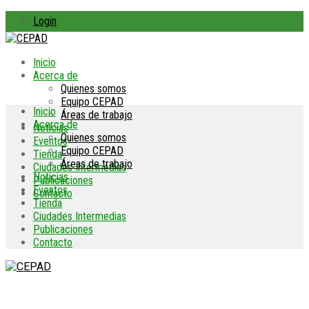
Login
Inicio
Acerca de
Quienes somos
Equipo CEPAD
Inicio
Áreas de trabajo
Acerca de
Noticias
Quienes somos
Eventos
Equipo CEPAD
Tienda
Áreas de trabajo
Ciudades Intermedias
Noticias
Publicaciones
Eventos
Contacto
Tienda
Ciudades Intermedias
Publicaciones
Contacto