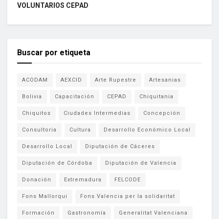
VOLUNTARIOS CEPAD
Buscar por etiqueta
ACODAM
AEXCID
Arte Rupestre
Artesanias
Bolivia
Capacitación
CEPAD
Chiquitania
Chiquitos
Ciudades Intermedias
Concepción
Consultoria
Cultura
Desarrollo Económico Local
Desarrollo Local
Diputación de Cáceres
Diputación de Córdoba
Diputación de Valencia
Donación
Extremadura
FELCODE
Fons Mallorqui
Fons Valencia per la solidaritat
Formación
Gastronomía
Generalitat Valenciana