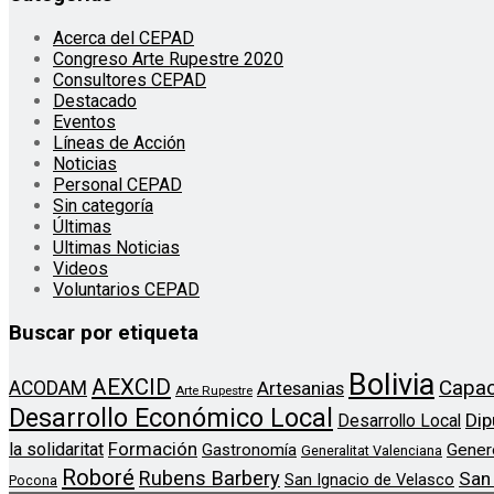
Acerca del CEPAD
Congreso Arte Rupestre 2020
Consultores CEPAD
Destacado
Eventos
Líneas de Acción
Noticias
Personal CEPAD
Sin categoría
Últimas
Ultimas Noticias
Videos
Voluntarios CEPAD
Buscar por etiqueta
Bolivia
AEXCID
Capac
ACODAM
Artesanias
Arte Rupestre
Desarrollo Económico Local
Dip
Desarrollo Local
Formación
la solidaritat
Gener
Gastronomía
Generalitat Valenciana
Roboré
Rubens Barbery
San
San Ignacio de Velasco
Pocona