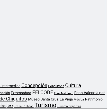
Concepción
Cultura
 Intermedias
Consultoria
FELCODE
Fons Valencia per
nación
Extremadura
Fons Mallorqui
de Chiquitos
Museo Santa Cruz La Vieja
Patrimonio
Música
Turismo
itos
Sofia
Treball Solidari
Turismo deportivo