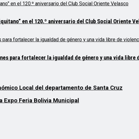
quitano” en el 120.º aniversario del Club Social Oriente V
 para fortalecer la igualdad de género y una vida libre d
nómico Local del departamento de Santa Cruz
a Expo Feria Bolivia Municipal