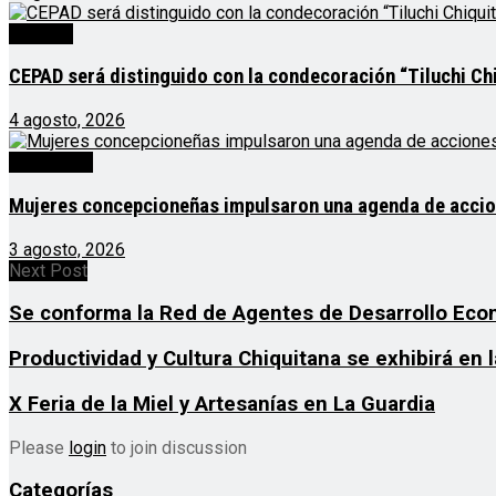
Noticias
CEPAD será distinguido con la condecoración “Tiluchi Chi
4 agosto, 2026
Destacado
Mujeres concepcioneñas impulsaron una agenda de acciones
3 agosto, 2026
Next Post
Se conforma la Red de Agentes de Desarrollo Eco
Productividad y Cultura Chiquitana se exhibirá en l
X Feria de la Miel y Artesanías en La Guardia
Please
login
to join discussion
Categorías