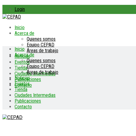
Login
Inicio
Acerca de
Quienes somos
Equipo CEPAD
Inicio
Áreas de trabajo
Acerca de
Noticias
Quienes somos
Eventos
Equipo CEPAD
Tienda
Áreas de trabajo
Ciudades Intermedias
Noticias
Publicaciones
Eventos
Contacto
Tienda
Ciudades Intermedias
Publicaciones
Contacto