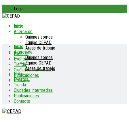
Login
Inicio
Acerca de
Quienes somos
Equipo CEPAD
Inicio
Áreas de trabajo
Acerca de
Noticias
Quienes somos
Eventos
Equipo CEPAD
Tienda
Áreas de trabajo
Ciudades Intermedias
Noticias
Publicaciones
Eventos
Contacto
Tienda
Ciudades Intermedias
Publicaciones
Contacto