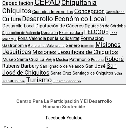
CEPAD
Chiquitania
Capacitación
Chiquitos
Concepción
Ciudades Intermedias
Consultoria
Desarrollo Económico Local
Cultura
Diputación de Cáceres
Desarrollo Local
Diputación de Córdoba
FELCODE
Donación
Extremadura
Diputación de Valencia
Fons
Formación
Fons Valencia per la solidaritat
Mallorqui
Misiones
Genero
Gastronomía
Generalitat Valenciana
Incendios
Jesuiticas
Misiones Jesuíticas de Chiquitos
Roboré
Museo Santa Cruz La Vieja
Patrimonio
Música
Pocona
San
Rubens Barbery
San José
San Ignacio de Velasco
José de Chiquitos
Santa Cruz
Santiago de Chiquitos
Sofia
Turismo
Treball Solidari
Turismo deportivo
Centro Para La Participación Y El Desarrollo
Humano Sostenible
Facebook
Youtube