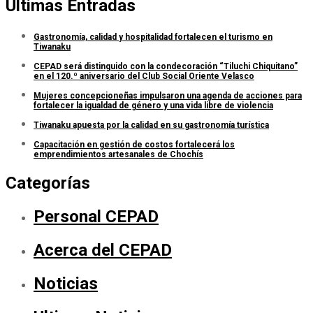
Últimas Entradas
Gastronomía, calidad y hospitalidad fortalecen el turismo en
Tiwanaku
CEPAD será distinguido con la condecoración “Tiluchi Chiquitano”
en el 120.º aniversario del Club Social Oriente Velasco
Mujeres concepcioneñas impulsaron una agenda de acciones para
fortalecer la igualdad de género y una vida libre de violencia
Tiwanaku apuesta por la calidad en su gastronomía turística
Capacitación en gestión de costos fortalecerá los
emprendimientos artesanales de Chochís
Categorías
Personal CEPAD
Acerca del CEPAD
Noticias