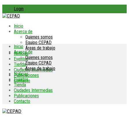
Login
Inicio
Acerca de
Quienes somos
Equipo CEPAD
Inicio
Áreas de trabajo
Acerca de
Noticias
Quienes somos
Eventos
Equipo CEPAD
Tienda
Áreas de trabajo
Ciudades Intermedias
Noticias
Publicaciones
Eventos
Contacto
Tienda
Ciudades Intermedias
Publicaciones
Contacto