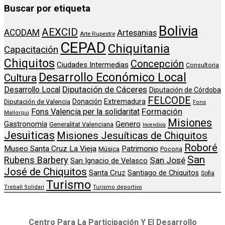
Buscar por etiqueta
Bolivia
AEXCID
ACODAM
Artesanias
Arte Rupestre
CEPAD
Chiquitania
Capacitación
Chiquitos
Concepción
Ciudades Intermedias
Consultoria
Desarrollo Económico Local
Cultura
Diputación de Cáceres
Desarrollo Local
Diputación de Córdoba
FELCODE
Donación
Extremadura
Diputación de Valencia
Fons
Formación
Fons Valencia per la solidaritat
Mallorqui
Misiones
Genero
Gastronomía
Generalitat Valenciana
Incendios
Jesuiticas
Misiones Jesuíticas de Chiquitos
Roboré
Museo Santa Cruz La Vieja
Patrimonio
Música
Pocona
San
Rubens Barbery
San José
San Ignacio de Velasco
José de Chiquitos
Santa Cruz
Santiago de Chiquitos
Sofia
Turismo
Treball Solidari
Turismo deportivo
Centro Para La Participación Y El Desarrollo