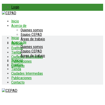
Login
Inicio
Acerca de
Quienes somos
Equipo CEPAD
Inicio
Áreas de trabajo
Acerca de
Noticias
Quienes somos
Eventos
Equipo CEPAD
Tienda
Áreas de trabajo
Ciudades Intermedias
Noticias
Publicaciones
Eventos
Contacto
Tienda
Ciudades Intermedias
Publicaciones
Contacto