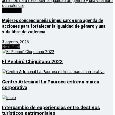
Destacado
Mujeres concepcioneñas impulsaron una agenda de
acciones para fortalecer la igualdad de género y una
vida libre de violencia
3 agosto, 2026
Next Post
El Peabirú Chiquitano 2022
Centro Artesanal La Pauroca estrena marca
corporativa
Intercambio de experiencias entre destinos
turísticos patrimoniales