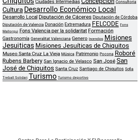
Chiquitos
Concepción
Ciudades Intermedias
Consultoria
Desarrollo Económico Local
Cultura
Diputación de Cáceres
Desarrollo Local
Diputación de Córdoba
FELCODE
Donación
Extremadura
Diputación de Valencia
Fons
Formación
Fons Valencia per la solidaritat
Mallorqui
Misiones
Genero
Gastronomía
Generalitat Valenciana
Incendios
Jesuiticas
Misiones Jesuíticas de Chiquitos
Roboré
Museo Santa Cruz La Vieja
Patrimonio
Música
Pocona
San
Rubens Barbery
San José
San Ignacio de Velasco
José de Chiquitos
Santa Cruz
Santiago de Chiquitos
Sofia
Turismo
Treball Solidari
Turismo deportivo