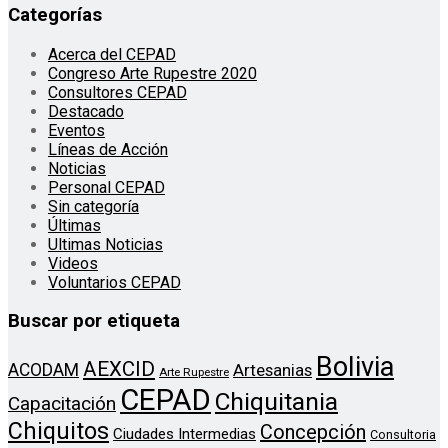
Categorías
Acerca del CEPAD
Congreso Arte Rupestre 2020
Consultores CEPAD
Destacado
Eventos
Líneas de Acción
Noticias
Personal CEPAD
Sin categoría
Últimas
Ultimas Noticias
Videos
Voluntarios CEPAD
Buscar por etiqueta
Bolivia
AEXCID
ACODAM
Artesanias
Arte Rupestre
CEPAD
Chiquitania
Capacitación
Chiquitos
Concepción
Ciudades Intermedias
Consultoria