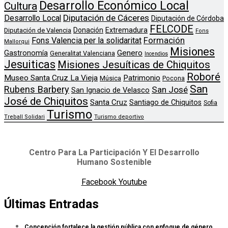
Desarrollo Económico Local
Cultura
Diputación de Cáceres
Desarrollo Local
Diputación de Córdoba
FELCODE
Donación
Extremadura
Diputación de Valencia
Fons
Formación
Fons Valencia per la solidaritat
Mallorqui
Misiones
Genero
Gastronomía
Generalitat Valenciana
Incendios
Jesuiticas
Misiones Jesuíticas de Chiquitos
Roboré
Museo Santa Cruz La Vieja
Patrimonio
Música
Pocona
San
Rubens Barbery
San José
San Ignacio de Velasco
José de Chiquitos
Santa Cruz
Santiago de Chiquitos
Sofia
Turismo
Treball Solidari
Turismo deportivo
Centro Para La Participación Y El Desarrollo
Humano Sostenible
Facebook
Youtube
Últimas Entradas
Concepción fortalece la gestión pública con enfoque de género