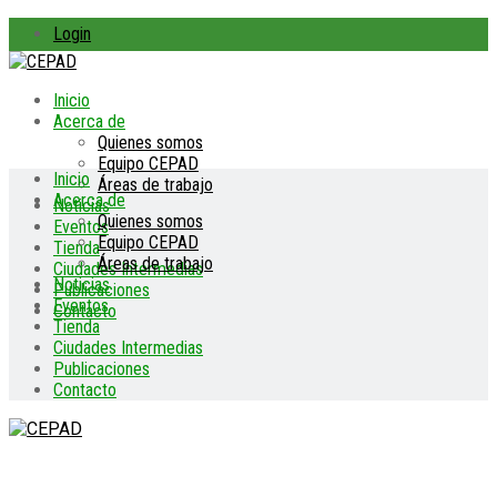
Login
Inicio
Acerca de
Quienes somos
Equipo CEPAD
Inicio
Áreas de trabajo
Acerca de
Noticias
Quienes somos
Eventos
Equipo CEPAD
Tienda
Áreas de trabajo
Ciudades Intermedias
Noticias
Publicaciones
Eventos
Contacto
Tienda
Ciudades Intermedias
Publicaciones
Contacto