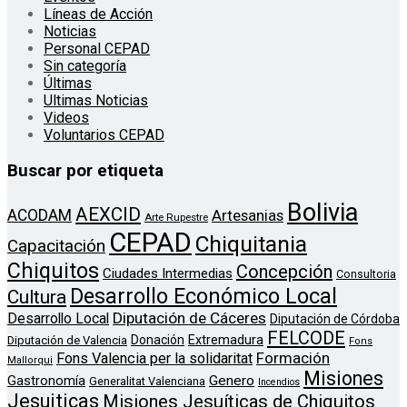
Líneas de Acción
Noticias
Personal CEPAD
Sin categoría
Últimas
Ultimas Noticias
Videos
Voluntarios CEPAD
Buscar por etiqueta
Bolivia
AEXCID
ACODAM
Artesanias
Arte Rupestre
CEPAD
Chiquitania
Capacitación
Chiquitos
Concepción
Ciudades Intermedias
Consultoria
Desarrollo Económico Local
Cultura
Diputación de Cáceres
Desarrollo Local
Diputación de Córdoba
FELCODE
Donación
Extremadura
Diputación de Valencia
Fons
Formación
Fons Valencia per la solidaritat
Mallorqui
Misiones
Genero
Gastronomía
Generalitat Valenciana
Incendios
Jesuiticas
Misiones Jesuíticas de Chiquitos