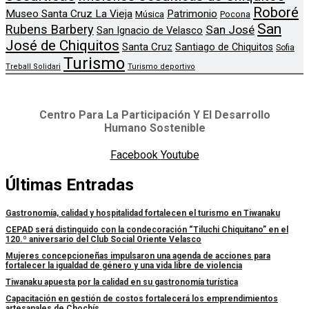
Roboré
Museo Santa Cruz La Vieja
Patrimonio
Música
Pocona
San
Rubens Barbery
San José
San Ignacio de Velasco
José de Chiquitos
Santa Cruz
Santiago de Chiquitos
Sofia
Turismo
Treball Solidari
Turismo deportivo
Centro Para La Participación Y El Desarrollo
Humano Sostenible
Facebook
Youtube
Últimas Entradas
Gastronomía, calidad y hospitalidad fortalecen el turismo en Tiwanaku
CEPAD será distinguido con la condecoración “Tiluchi Chiquitano” en el
120.º aniversario del Club Social Oriente Velasco
Mujeres concepcioneñas impulsaron una agenda de acciones para
fortalecer la igualdad de género y una vida libre de violencia
Tiwanaku apuesta por la calidad en su gastronomía turística
Capacitación en gestión de costos fortalecerá los emprendimientos
artesanales de Chochís