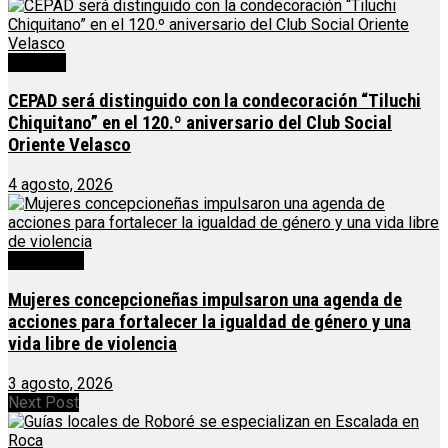
Noticias
CEPAD será distinguido con la condecoración “Tiluchi
Chiquitano” en el 120.º aniversario del Club Social
Oriente Velasco
4 agosto, 2026
Destacado
Mujeres concepcioneñas impulsaron una agenda de
acciones para fortalecer la igualdad de género y una
vida libre de violencia
3 agosto, 2026
Next Post