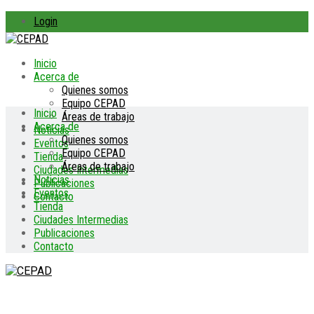
Login
Inicio
Acerca de
Quienes somos
Equipo CEPAD
Inicio
Áreas de trabajo
Acerca de
Noticias
Quienes somos
Eventos
Equipo CEPAD
Tienda
Áreas de trabajo
Ciudades Intermedias
Noticias
Publicaciones
Eventos
Contacto
Tienda
Ciudades Intermedias
Publicaciones
Contacto