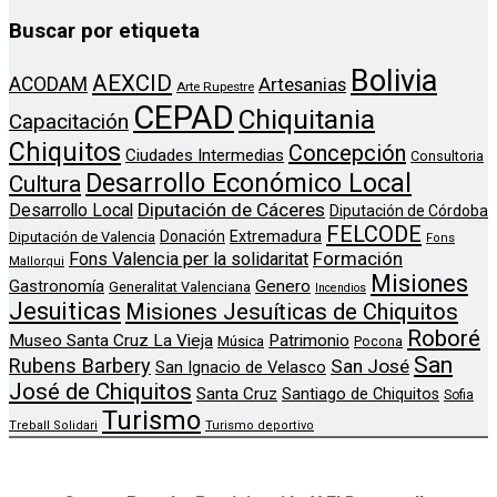
Buscar por etiqueta
Bolivia
AEXCID
ACODAM
Artesanias
Arte Rupestre
CEPAD
Chiquitania
Capacitación
Chiquitos
Concepción
Ciudades Intermedias
Consultoria
Desarrollo Económico Local
Cultura
Diputación de Cáceres
Desarrollo Local
Diputación de Córdoba
FELCODE
Donación
Extremadura
Diputación de Valencia
Fons
Formación
Fons Valencia per la solidaritat
Mallorqui
Misiones
Genero
Gastronomía
Generalitat Valenciana
Incendios
Jesuiticas
Misiones Jesuíticas de Chiquitos
Roboré
Museo Santa Cruz La Vieja
Patrimonio
Música
Pocona
San
Rubens Barbery
San José
San Ignacio de Velasco
José de Chiquitos
Santa Cruz
Santiago de Chiquitos
Sofia
Turismo
Treball Solidari
Turismo deportivo