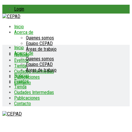
Login
Inicio
Acerca de
Quienes somos
Equipo CEPAD
Inicio
Áreas de trabajo
Acerca de
Noticias
Quienes somos
Eventos
Equipo CEPAD
Tienda
Áreas de trabajo
Ciudades Intermedias
Noticias
Publicaciones
Eventos
Contacto
Tienda
Ciudades Intermedias
Publicaciones
Contacto