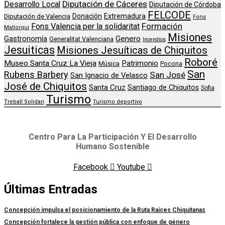
Diputación de Cáceres
Desarrollo Local
Diputación de Córdoba
FELCODE
Donación
Extremadura
Diputación de Valencia
Fons
Formación
Fons Valencia per la solidaritat
Mallorqui
Misiones
Genero
Gastronomía
Generalitat Valenciana
Incendios
Jesuiticas
Misiones Jesuíticas de Chiquitos
Roboré
Museo Santa Cruz La Vieja
Patrimonio
Música
Pocona
San
Rubens Barbery
San José
San Ignacio de Velasco
José de Chiquitos
Santa Cruz
Santiago de Chiquitos
Sofia
Turismo
Treball Solidari
Turismo deportivo
Centro Para La Participación Y El Desarrollo
Humano Sostenible
Facebook
Youtube
Últimas Entradas
Concepción impulsa el posicionamiento de la Ruta Raíces Chiquitanas
Concepción fortalece la gestión pública con enfoque de género