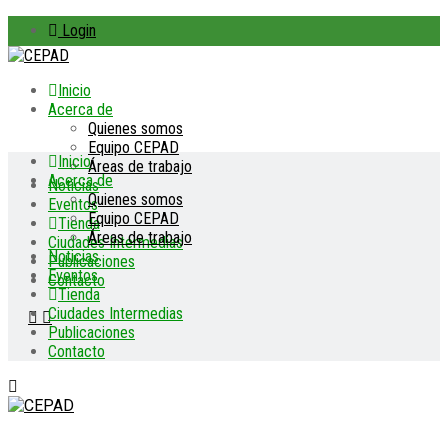
Login
Inicio
Acerca de
Quienes somos
Equipo CEPAD
Inicio
Áreas de trabajo
Acerca de
Noticias
Quienes somos
Eventos
Equipo CEPAD
Tienda
Áreas de trabajo
Ciudades Intermedias
Noticias
Publicaciones
Eventos
Contacto
Tienda
Ciudades Intermedias
Publicaciones
Contacto