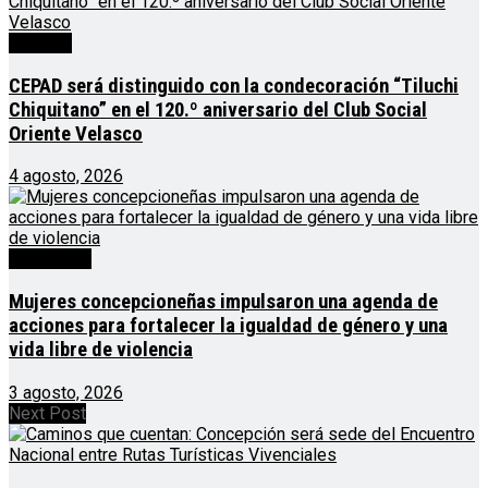
Noticias
CEPAD será distinguido con la condecoración “Tiluchi
Chiquitano” en el 120.º aniversario del Club Social
Oriente Velasco
4 agosto, 2026
Destacado
Mujeres concepcioneñas impulsaron una agenda de
acciones para fortalecer la igualdad de género y una
vida libre de violencia
3 agosto, 2026
Next Post