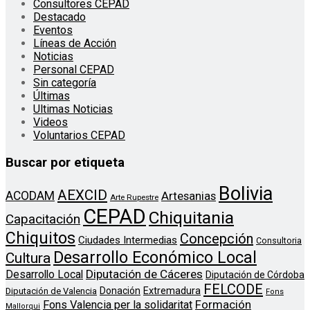
Consultores CEPAD
Destacado
Eventos
Líneas de Acción
Noticias
Personal CEPAD
Sin categoría
Últimas
Ultimas Noticias
Videos
Voluntarios CEPAD
Buscar por etiqueta
Bolivia
AEXCID
ACODAM
Artesanias
Arte Rupestre
CEPAD
Chiquitania
Capacitación
Chiquitos
Concepción
Ciudades Intermedias
Consultoria
Desarrollo Económico Local
Cultura
Diputación de Cáceres
Desarrollo Local
Diputación de Córdoba
FELCODE
Donación
Extremadura
Diputación de Valencia
Fons
Formación
Fons Valencia per la solidaritat
Mallorqui