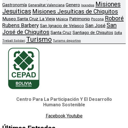
Misiones
Genero
Gastronomía
Generalitat Valenciana
Incendios
Jesuiticas
Misiones Jesuíticas de Chiquitos
Roboré
Museo Santa Cruz La Vieja
Patrimonio
Música
Pocona
San
Rubens Barbery
San José
San Ignacio de Velasco
José de Chiquitos
Santa Cruz
Santiago de Chiquitos
Sofia
Turismo
Treball Solidari
Turismo deportivo
Centro Para La Participación Y El Desarrollo
Humano Sostenible
Facebook
Youtube