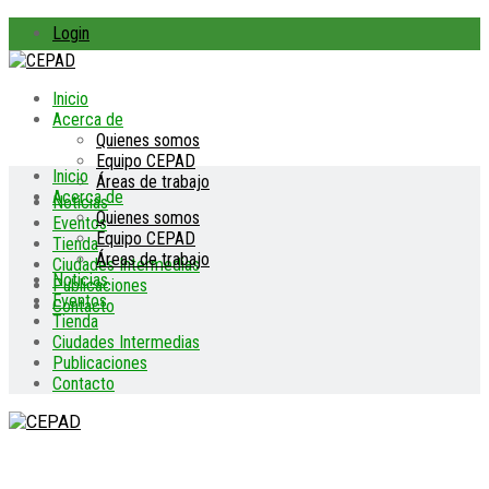
Login
Inicio
Acerca de
Quienes somos
Equipo CEPAD
Inicio
Áreas de trabajo
Acerca de
Noticias
Quienes somos
Eventos
Equipo CEPAD
Tienda
Áreas de trabajo
Ciudades Intermedias
Noticias
Publicaciones
Eventos
Contacto
Tienda
Ciudades Intermedias
Publicaciones
Contacto