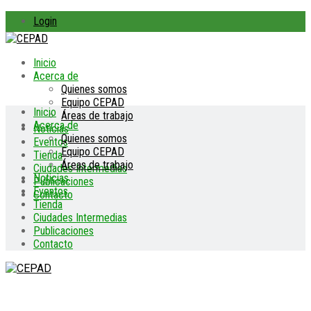
Login
Inicio
Acerca de
Quienes somos
Equipo CEPAD
Inicio
Áreas de trabajo
Acerca de
Noticias
Quienes somos
Eventos
Equipo CEPAD
Tienda
Áreas de trabajo
Ciudades Intermedias
Noticias
Publicaciones
Eventos
Contacto
Tienda
Ciudades Intermedias
Publicaciones
Contacto