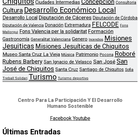
Chiquitos
Concepción
Ciudades Intermedias
Consultoria
Desarrollo Económico Local
Cultura
Diputación de Cáceres
Desarrollo Local
Diputación de Córdoba
FELCODE
Donación
Extremadura
Diputación de Valencia
Fons
Formación
Fons Valencia per la solidaritat
Mallorqui
Misiones
Genero
Gastronomía
Generalitat Valenciana
Incendios
Jesuiticas
Misiones Jesuíticas de Chiquitos
Roboré
Museo Santa Cruz La Vieja
Patrimonio
Música
Pocona
San
Rubens Barbery
San José
San Ignacio de Velasco
José de Chiquitos
Santa Cruz
Santiago de Chiquitos
Sofia
Turismo
Treball Solidari
Turismo deportivo
Centro Para La Participación Y El Desarrollo
Humano Sostenible
Facebook
Youtube
Últimas Entradas