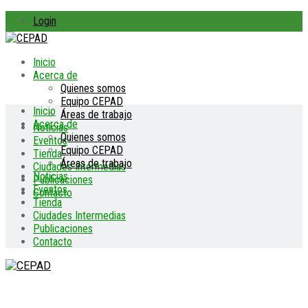
Login
Inicio
Acerca de
Quienes somos
Equipo CEPAD
Inicio
Áreas de trabajo
Acerca de
Noticias
Quienes somos
Eventos
Equipo CEPAD
Tienda
Áreas de trabajo
Ciudades Intermedias
Noticias
Publicaciones
Eventos
Contacto
Tienda
Ciudades Intermedias
Publicaciones
Contacto