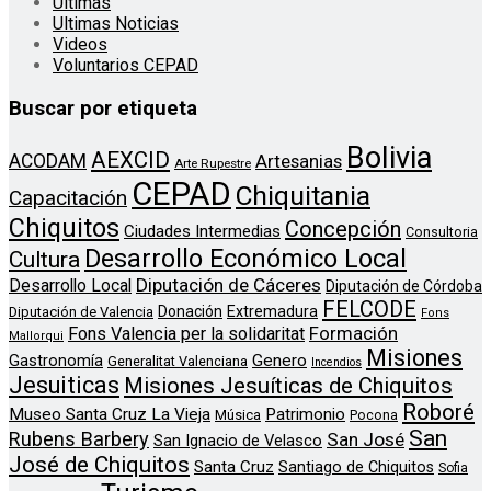
Últimas
Ultimas Noticias
Videos
Voluntarios CEPAD
Buscar por etiqueta
Bolivia
AEXCID
ACODAM
Artesanias
Arte Rupestre
CEPAD
Chiquitania
Capacitación
Chiquitos
Concepción
Ciudades Intermedias
Consultoria
Desarrollo Económico Local
Cultura
Diputación de Cáceres
Desarrollo Local
Diputación de Córdoba
FELCODE
Donación
Extremadura
Diputación de Valencia
Fons
Formación
Fons Valencia per la solidaritat
Mallorqui
Misiones
Genero
Gastronomía
Generalitat Valenciana
Incendios
Jesuiticas
Misiones Jesuíticas de Chiquitos
Roboré
Museo Santa Cruz La Vieja
Patrimonio
Música
Pocona
San
Rubens Barbery
San José
San Ignacio de Velasco
José de Chiquitos
Santa Cruz
Santiago de Chiquitos
Sofia