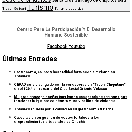
Santa Cruz
Santiago de Chiquitos
Sofia
Turismo
Treball Solidari
Turismo deportivo
Centro Para La Participación Y El Desarrollo
Humano Sostenible
Facebook
Youtube
Últimas Entradas
Gastronomía, calidad y hospitalidad fortalecen el turismo en
Tiwanaku
CEPAD será distinguido con la condecoración “Tiluchi Chiquitano”
en el 120.º aniversario del Club Social Oriente Velasco
Mujeres concepcioneñas impulsaron una agenda de acciones para
fortalecer la igualdad de género y una vida libre de violencia
Tiwanaku apuesta por la calidad en su gastronomía turística
Capacitación en gestión de costos fortalecerá los
emprendimientos artesanales de Chochís