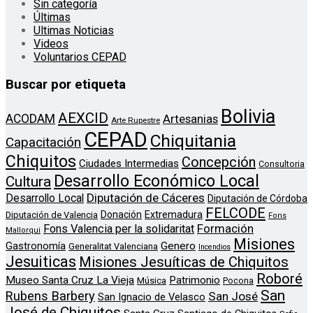
Sin categoría
Últimas
Ultimas Noticias
Videos
Voluntarios CEPAD
Buscar por etiqueta
Bolivia
AEXCID
ACODAM
Artesanias
Arte Rupestre
CEPAD
Chiquitania
Capacitación
Chiquitos
Concepción
Ciudades Intermedias
Consultoria
Desarrollo Económico Local
Cultura
Diputación de Cáceres
Desarrollo Local
Diputación de Córdoba
FELCODE
Donación
Extremadura
Diputación de Valencia
Fons
Formación
Fons Valencia per la solidaritat
Mallorqui
Misiones
Genero
Gastronomía
Generalitat Valenciana
Incendios
Jesuiticas
Misiones Jesuíticas de Chiquitos
Roboré
Museo Santa Cruz La Vieja
Patrimonio
Música
Pocona
San
Rubens Barbery
San José
San Ignacio de Velasco
José de Chiquitos