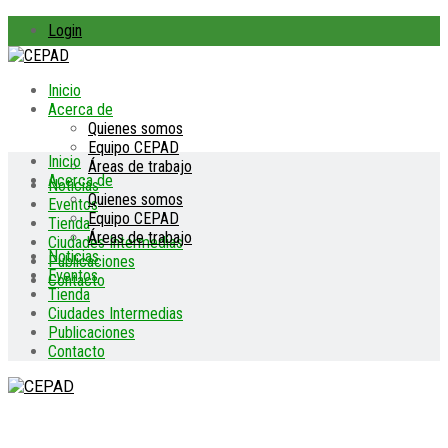
Login
Inicio
Acerca de
Quienes somos
Equipo CEPAD
Inicio
Áreas de trabajo
Acerca de
Noticias
Quienes somos
Eventos
Equipo CEPAD
Tienda
Áreas de trabajo
Ciudades Intermedias
Noticias
Publicaciones
Eventos
Contacto
Tienda
Ciudades Intermedias
Publicaciones
Contacto