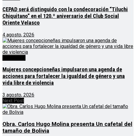
CEPAD será distinguido con la condecoración “Tiluchi
Chiquitano” en el 120.º aniversario del Club Social
Oriente Velasco
4 agosto, 2026
Destacado
Mujeres concepcioneñas impulsaron una agenda de
acciones para fortalecer la igualdad de género y una
vida libre de violencia
3 agosto, 2026
Next Post
Obra. Carlos Hugo Molina presenta Un cafetal del
tamaño de Bolivia