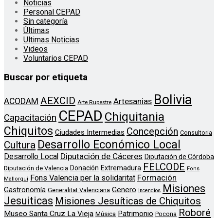
Noticias
Personal CEPAD
Sin categoría
Últimas
Ultimas Noticias
Videos
Voluntarios CEPAD
Buscar por etiqueta
Bolivia
AEXCID
ACODAM
Artesanias
Arte Rupestre
CEPAD
Chiquitania
Capacitación
Chiquitos
Concepción
Ciudades Intermedias
Consultoria
Desarrollo Económico Local
Cultura
Diputación de Cáceres
Desarrollo Local
Diputación de Córdoba
FELCODE
Donación
Extremadura
Diputación de Valencia
Fons
Formación
Fons Valencia per la solidaritat
Mallorqui
Misiones
Genero
Gastronomía
Generalitat Valenciana
Incendios
Jesuiticas
Misiones Jesuíticas de Chiquitos
Roboré
Museo Santa Cruz La Vieja
Patrimonio
Música
Pocona