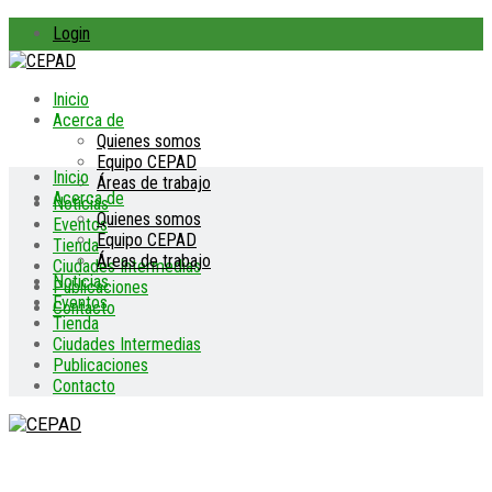
Login
Inicio
Acerca de
Quienes somos
Equipo CEPAD
Inicio
Áreas de trabajo
Acerca de
Noticias
Quienes somos
Eventos
Equipo CEPAD
Tienda
Áreas de trabajo
Ciudades Intermedias
Noticias
Publicaciones
Eventos
Contacto
Tienda
Ciudades Intermedias
Publicaciones
Contacto