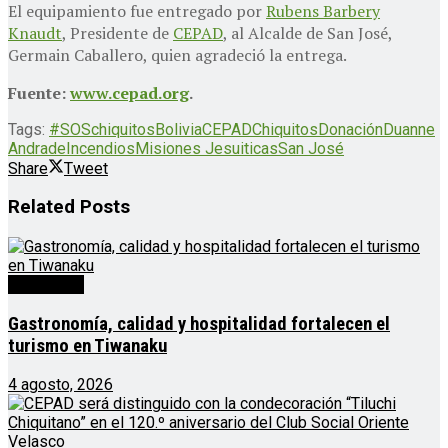
El equipamiento fue entregado por
Rubens Barbery
Knaudt
, Presidente de
CEPAD
, al Alcalde de San José,
Germain Caballero, quien agradeció la entrega.
Fuente:
www.cepad.org
.
Tags:
#SOSchiquitos
Bolivia
CEPAD
Chiquitos
Donación
Duanne
Andrade
Incendios
Misiones Jesuiticas
San José
Share
Tweet
Related
Posts
Destacado
Gastronomía, calidad y hospitalidad fortalecen el
turismo en Tiwanaku
4 agosto, 2026