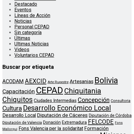
Destacado
Eventos
Líneas de Acción
Noticias
Personal CEPAD
Sin categoría
Últimas
Ultimas Noticias
Videos
Voluntarios CEPAD
Buscar por etiqueta
Bolivia
AEXCID
ACODAM
Artesanias
Arte Rupestre
CEPAD
Chiquitania
Capacitación
Chiquitos
Concepción
Ciudades Intermedias
Consultoria
Desarrollo Económico Local
Cultura
Diputación de Cáceres
Desarrollo Local
Diputación de Córdoba
FELCODE
Donación
Extremadura
Diputación de Valencia
Fons
Formación
Fons Valencia per la solidaritat
Mallorqui