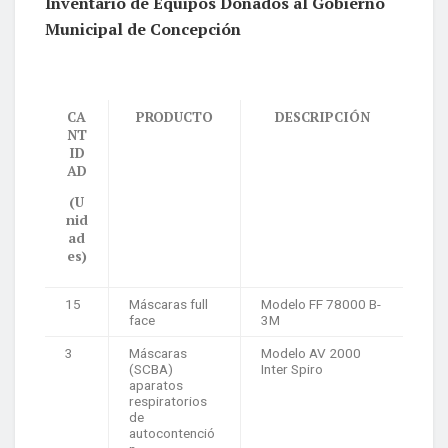
Inventario de Equipos Donados al Gobierno
Municipal de Concepción
CA
PRODUCTO
DESCRIPCIÓN
NT
ID
AD
(U
nid
ad
es)
15
Máscaras full
Modelo FF 78000 B-
face
3M
3
Máscaras
Modelo AV 2000
(SCBA)
Inter Spiro
aparatos
respiratorios
de
autocontenció