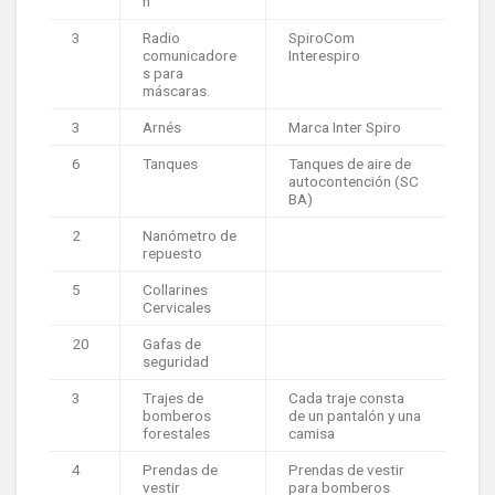
n
3
Radio
SpiroCom
comunicadore
Interespiro
s para
máscaras.
3
Arnés
Marca Inter Spiro
6
Tanques
Tanques de aire de
autocontención (SC
BA)
2
Nanómetro de
repuesto
5
Collarines
Cervicales
20
Gafas de
seguridad
3
Trajes de
Cada traje consta
bomberos
de un pantalón y una
forestales
camisa
4
Prendas de
Prendas de vestir
vestir
para bomberos