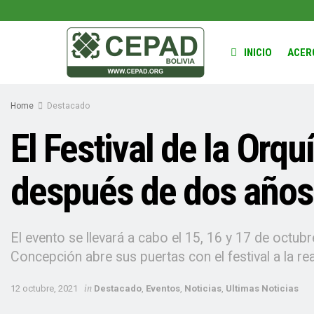
INICIO
ACER
Home
Destacado
El Festival de la Orq
después de dos años
El evento se llevará a cabo el 15, 16 y 17 de octubr
Concepción abre sus puertas con el festival a la rea
in
12 octubre, 2021
Destacado
,
Eventos
,
Noticias
,
Ultimas Noticias