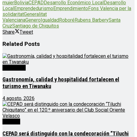
mujer
Bolivia
CEPAD
Desarrollo Económico Local
Desarrollo
Local
Emprendedurismo
Emprendimiento
Fons Valencia per la
solidaritat
Generalitat
Valenciana
Genero
Igualdad
Roboré
Rubens Barbery
Santa
Cruz
Santiago de Chiquitos
Share
Tweet
Related
Posts
Destacado
Gastronomía, calidad y hospitalidad fortalecen el
turismo en Tiwanaku
4 agosto, 2026
Noticias
CEPAD será distinguido con la condecoración “Tiluchi