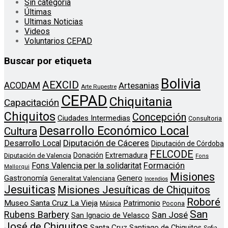
Sin categoría
Últimas
Ultimas Noticias
Videos
Voluntarios CEPAD
Buscar por etiqueta
Bolivia
AEXCID
ACODAM
Artesanias
Arte Rupestre
CEPAD
Chiquitania
Capacitación
Chiquitos
Concepción
Ciudades Intermedias
Consultoria
Desarrollo Económico Local
Cultura
Diputación de Cáceres
Desarrollo Local
Diputación de Córdoba
FELCODE
Donación
Extremadura
Diputación de Valencia
Fons
Formación
Fons Valencia per la solidaritat
Mallorqui
Misiones
Genero
Gastronomía
Generalitat Valenciana
Incendios
Jesuiticas
Misiones Jesuíticas de Chiquitos
Roboré
Museo Santa Cruz La Vieja
Patrimonio
Música
Pocona
San
Rubens Barbery
San José
San Ignacio de Velasco
José de Chiquitos
Santa Cruz
Santiago de Chiquitos