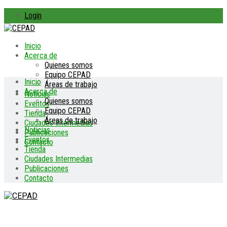
Login
Inicio
Acerca de
Quienes somos
Equipo CEPAD
Inicio
Áreas de trabajo
Acerca de
Noticias
Quienes somos
Eventos
Equipo CEPAD
Tienda
Áreas de trabajo
Ciudades Intermedias
Noticias
Publicaciones
Eventos
Contacto
Tienda
Ciudades Intermedias
Publicaciones
Contacto