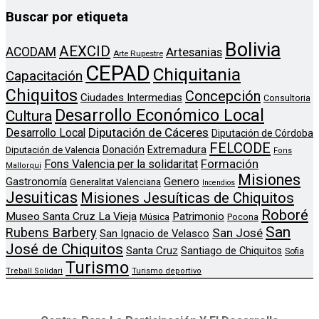
Buscar por etiqueta
Bolivia
AEXCID
ACODAM
Artesanias
Arte Rupestre
CEPAD
Chiquitania
Capacitación
Chiquitos
Concepción
Ciudades Intermedias
Consultoria
Desarrollo Económico Local
Cultura
Diputación de Cáceres
Desarrollo Local
Diputación de Córdoba
FELCODE
Donación
Extremadura
Diputación de Valencia
Fons
Formación
Fons Valencia per la solidaritat
Mallorqui
Misiones
Genero
Gastronomía
Generalitat Valenciana
Incendios
Jesuiticas
Misiones Jesuíticas de Chiquitos
Roboré
Museo Santa Cruz La Vieja
Patrimonio
Música
Pocona
San
Rubens Barbery
San José
San Ignacio de Velasco
José de Chiquitos
Santa Cruz
Santiago de Chiquitos
Sofia
Turismo
Treball Solidari
Turismo deportivo