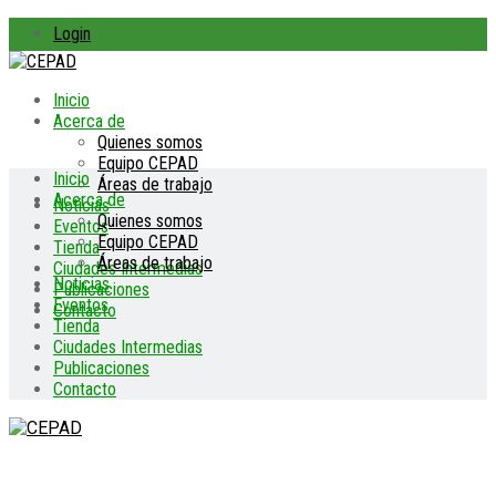
Login
Inicio
Acerca de
Quienes somos
Equipo CEPAD
Inicio
Áreas de trabajo
Acerca de
Noticias
Quienes somos
Eventos
Equipo CEPAD
Tienda
Áreas de trabajo
Ciudades Intermedias
Noticias
Publicaciones
Eventos
Contacto
Tienda
Ciudades Intermedias
Publicaciones
Contacto