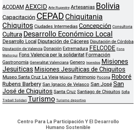
Bolivia
AEXCID
ACODAM
Artesanias
Arte Rupestre
CEPAD
Chiquitania
Capacitación
Chiquitos
Concepción
Ciudades Intermedias
Consultoria
Desarrollo Económico Local
Cultura
Diputación de Cáceres
Desarrollo Local
Diputación de Córdoba
FELCODE
Donación
Extremadura
Diputación de Valencia
Fons
Formación
Fons Valencia per la solidaritat
Mallorqui
Misiones
Genero
Gastronomía
Generalitat Valenciana
Incendios
Jesuiticas
Misiones Jesuíticas de Chiquitos
Roboré
Museo Santa Cruz La Vieja
Patrimonio
Música
Pocona
San
Rubens Barbery
San José
San Ignacio de Velasco
José de Chiquitos
Santa Cruz
Santiago de Chiquitos
Sofia
Turismo
Treball Solidari
Turismo deportivo
Centro Para La Participación Y El Desarrollo
Humano Sostenible