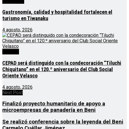
Destacado
Gastronomía, calidad y hospitalidad fortalecen el
turismo en Tiwanaku
4 agosto, 2026
Noticias
CEPAD será distinguido con la condecoración “Tiluchi
Chiquitano” en el 120.º aniversario del Club Social
Oriente Velasco
4 agosto, 2026
Next Post
Finalizó proyecto humanitario de apoyo a
microempresas de panadería en Beni
Se realizó conferencia sobre la leyenda del Beni
Carmelo Cuéllar Jiménez