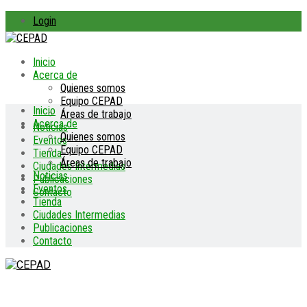
Login
Inicio
Acerca de
Quienes somos
Equipo CEPAD
Inicio
Áreas de trabajo
Acerca de
Noticias
Quienes somos
Eventos
Equipo CEPAD
Tienda
Áreas de trabajo
Ciudades Intermedias
Noticias
Publicaciones
Eventos
Contacto
Tienda
Ciudades Intermedias
Publicaciones
Contacto