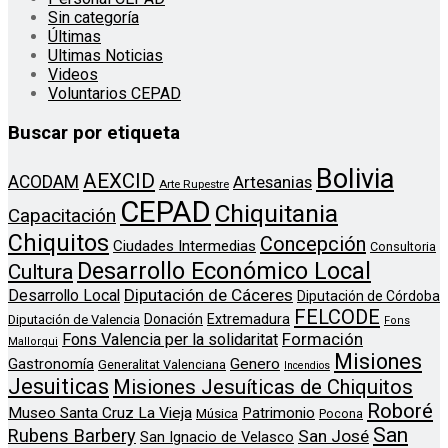
Sin categoría
Últimas
Ultimas Noticias
Videos
Voluntarios CEPAD
Buscar por etiqueta
Bolivia
AEXCID
ACODAM
Artesanias
Arte Rupestre
CEPAD
Chiquitania
Capacitación
Chiquitos
Concepción
Ciudades Intermedias
Consultoria
Desarrollo Económico Local
Cultura
Diputación de Cáceres
Desarrollo Local
Diputación de Córdoba
FELCODE
Donación
Extremadura
Diputación de Valencia
Fons
Formación
Fons Valencia per la solidaritat
Mallorqui
Misiones
Genero
Gastronomía
Generalitat Valenciana
Incendios
Jesuiticas
Misiones Jesuíticas de Chiquitos
Roboré
Museo Santa Cruz La Vieja
Patrimonio
Música
Pocona
San
Rubens Barbery
San José
San Ignacio de Velasco