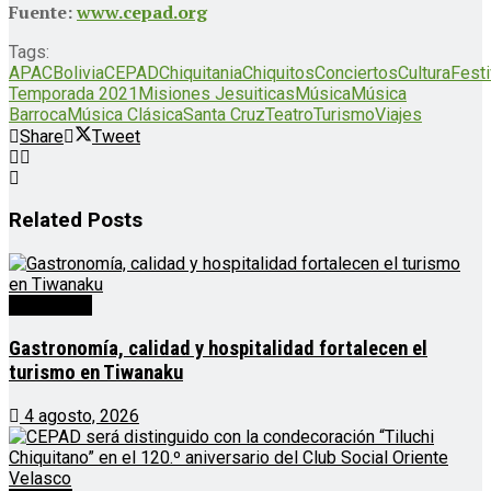
Fuente:
www.cepad.org
Tags:
APAC
Bolivia
CEPAD
Chiquitania
Chiquitos
Conciertos
Cultura
Festi
Temporada 2021
Misiones Jesuiticas
Música
Música
Barroca
Música Clásica
Santa Cruz
Teatro
Turismo
Viajes
Share
Tweet
Related
Posts
Destacado
Gastronomía, calidad y hospitalidad fortalecen el
turismo en Tiwanaku
4 agosto, 2026