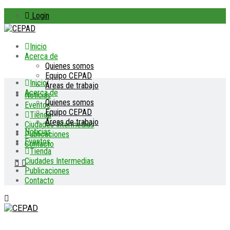
Login
Inicio
Acerca de
Quienes somos
Equipo CEPAD
Inicio
Áreas de trabajo
Acerca de
Noticias
Quienes somos
Eventos
Equipo CEPAD
Tienda
Áreas de trabajo
Ciudades Intermedias
Noticias
Publicaciones
Eventos
Contacto
Tienda
Ciudades Intermedias
Publicaciones
Contacto