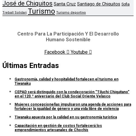
José de Chiquitos
Santa Cruz
Santiago de Chiquitos
Sofia
Turismo
Treball Solidari
Turismo deportivo
Centro Para La Participación Y El Desarrollo
Humano Sostenible
Facebook
Youtube
Últimas Entradas
Gastronomía, calidad y hospitalidad fortalecen el turismo en
Tiwanaku
CEPAD será distinguido con la condecoración “Tiluchi Chiquitano”
en el 120.º aniversario del Club Social Oriente Velasco
Mujeres concepcioneñas impulsaron una agenda de acciones para
fortalecer la igualdad de género y una vida libre de violencia
Tiwanaku apuesta por la calidad en su gastronomía turística
Capacitación en gestión de costos fortalecerá los
emprendimientos artesanales de Chochís