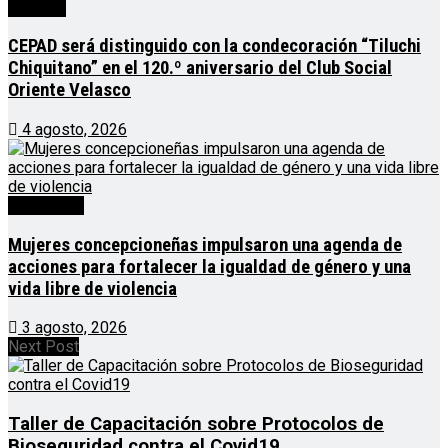
Noticias
CEPAD será distinguido con la condecoración “Tiluchi
Chiquitano” en el 120.º aniversario del Club Social
Oriente Velasco
4 agosto, 2026
Destacado
Mujeres concepcioneñas impulsaron una agenda de
acciones para fortalecer la igualdad de género y una
vida libre de violencia
3 agosto, 2026
Next Post
Taller de Capacitación sobre Protocolos de
Bioseguridad contra el Covid19