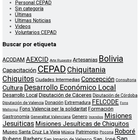
Personal CEPAD
Sin categoría
Últimas
Ultimas Noticias
Videos
Voluntarios CEPAD
Buscar por etiqueta
Bolivia
AEXCID
ACODAM
Artesanias
Arte Rupestre
CEPAD
Chiquitania
Capacitación
Chiquitos
Concepción
Ciudades Intermedias
Consultoria
Desarrollo Económico Local
Cultura
Diputación de Cáceres
Desarrollo Local
Diputación de Córdoba
FELCODE
Donación
Extremadura
Diputación de Valencia
Fons
Formación
Fons Valencia per la solidaritat
Mallorqui
Misiones
Genero
Gastronomía
Generalitat Valenciana
Incendios
Jesuiticas
Misiones Jesuíticas de Chiquitos
Roboré
Museo Santa Cruz La Vieja
Patrimonio
Música
Pocona
San
Rubens Barbery
San José
San Ignacio de Velasco