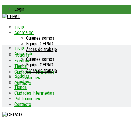
Login
Inicio
Acerca de
Quienes somos
Equipo CEPAD
Inicio
Áreas de trabajo
Acerca de
Noticias
Quienes somos
Eventos
Equipo CEPAD
Tienda
Áreas de trabajo
Ciudades Intermedias
Noticias
Publicaciones
Eventos
Contacto
Tienda
Ciudades Intermedias
Publicaciones
Contacto