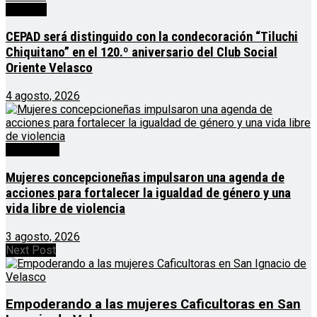
Noticias
CEPAD será distinguido con la condecoración “Tiluchi
Chiquitano” en el 120.º aniversario del Club Social
Oriente Velasco
4 agosto, 2026
Destacado
Mujeres concepcioneñas impulsaron una agenda de
acciones para fortalecer la igualdad de género y una
vida libre de violencia
3 agosto, 2026
Next Post
Empoderando a las mujeres Caficultoras en San