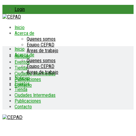
Login
Inicio
Acerca de
Quienes somos
Equipo CEPAD
Inicio
Áreas de trabajo
Acerca de
Noticias
Quienes somos
Eventos
Equipo CEPAD
Tienda
Áreas de trabajo
Ciudades Intermedias
Noticias
Publicaciones
Eventos
Contacto
Tienda
Ciudades Intermedias
Publicaciones
Contacto