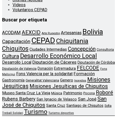
Videos
Voluntarios CEPAD
Buscar por etiqueta
Bolivia
AEXCID
ACODAM
Artesanias
Arte Rupestre
CEPAD
Chiquitania
Capacitación
Chiquitos
Concepción
Ciudades Intermedias
Consultoria
Desarrollo Económico Local
Cultura
Diputación de Cáceres
Desarrollo Local
Diputación de Córdoba
FELCODE
Donación
Extremadura
Diputación de Valencia
Fons
Formación
Fons Valencia per la solidaritat
Mallorqui
Misiones
Genero
Gastronomía
Generalitat Valenciana
Incendios
Jesuiticas
Misiones Jesuíticas de Chiquitos
Roboré
Museo Santa Cruz La Vieja
Patrimonio
Música
Pocona
San
Rubens Barbery
San José
San Ignacio de Velasco
José de Chiquitos
Santa Cruz
Santiago de Chiquitos
Sofia
Turismo
Treball Solidari
Turismo deportivo